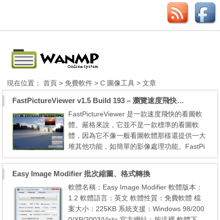
現在位置：
首頁
>
免費軟件
>
C 圖像工具
> 文章
FastPictureViewer v1.5 Build 193 – 瀏覽速度飛快的免費秀圖軟體
FastPictureViewer 是一款速度飛快的看圖軟
體。嚴格來說，它並不是一款標準的看圖軟
體，因為它不像一般看圖軟體那樣還提供一大
堆其他功能，如簡單的影像處理功能。FastPi
ctureViewer 所提供的主要功能只有兩個，一
是「快速看圖」，另一是「快速挑選/複製圖
Easy Image Modifier 批次縮圖、格式轉換
片」。然而，軟體本身不僅介面相當漂亮，最
軟體名稱：Easy Image Modifier 軟體版本：
重要的就是讀取圖片的速度相當迅速，就連一
1.2 軟體語言：英文 軟體性質：免費軟體 檔
般看圖軟體所沒有的 GPU 加速功能都具備
案大小：225KB 系統支援：Windows 98/200
了。因此，有人稱之為秀...
0/XP/2003/Vista 官方網站：按這裡 軟體下