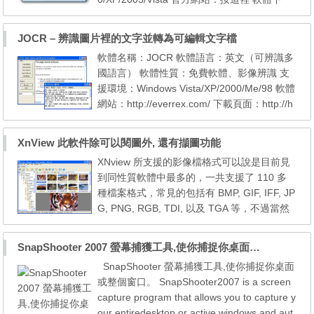
載：按這裡 主要功能： 支援多圖檔批次操作
支援多種命名與排序方式 提供依尺寸或依比
JOCR – 辨識圖片裡的文字並轉為可編輯文字檔
例等方式的縮圖模式 支援垂直、水平翻轉圖
軟體名稱：JOCR 軟體語言：英文（可辨識多
檔，或90度、180旋轉圖片功能 可將圖檔重新
國語言） 軟體性質：免費軟體、影像辨識 支
儲存成JPG、PNG或BMP格式 支援將JPG壓
援環境：Windows Vista/XP/2000/Me/98 軟體
縮比例...
網站：http://everrex.com/ 下載頁面：http://h
ome.megapass.co.kr/~woosjung/Files/JOC
R.exe 圖片上的文字並非純文字，而是屬於圖
XnView 此軟件除可以閱圖外, 還有擷圖功能
片影像，所以是不能直接編輯與複製的；因為
XNview 所支援的影像檔格式可以說是目前見
不能複製，相信很多人都曾為了某些目的而把
到同性質軟體中最多的，一共支援了 110 多
圖片上一整堆文字一字一字鍵成文字檔的痛苦
種檔案格式，常見的包括有 BMP, GIF, IFF, JP
經驗！...
G, PNG, RGB, TDI, 以及 TGA 等，不過當然
有些特舒的格式如 Photoshop 所專用的PSD
格式它就無法轉換，不過這一點也不減它的風
SnapShooter 2007 螢幕捕獲工具,使你捕捉你桌面或整個窗口
采。 除了轉檔的功能，當然 XNview 也具有瀏
SnapShooter 螢幕捕獲工具,使你捕捉你桌面
覽圖檔的功能，所以您也可以當它是個秀圖管
或整個窗口。 SnapShooter2007 is a screen
理的程式來加以使用。XNview 還內建了多種
capture program that allows you to capture y
的影像特效功能如模...
our entiredesktop or active windows and aut