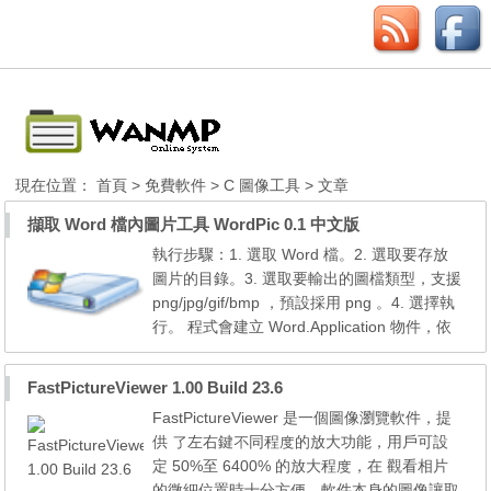
現在位置：
首頁
>
免費軟件
>
C 圖像工具
> 文章
擷取 Word 檔內圖片工具 WordPic 0.1 中文版
執行步驟：1. 選取 Word 檔。2. 選取要存放
圖片的目錄。3. 選取要輸出的圖檔類型，支援
png/jpg/gif/bmp ，預設採用 png 。4. 選擇執
行。 程式會建立 Word.Application 物件，依
據上面討論緒將 Word 圖片檔讀出，並存於指
定目錄，圖片檔名規則為 wdpic00000.ext 。
FastPictureViewer 1.00 Build 23.6
寫這個程式順便測一下縮放螢幕、縮放圖形、
FastPictureViewer 是一個圖像瀏覽軟件，提
Word 執行完釋放 Word.Application ，可在程
供 了左右鍵不同程度的放大功能，用戶可設
式不關閉下，檢查 Winword.exe 是否已自動
定 50%至 6400% 的放大程度，在 觀看相片
結束，有問...
的微細位置時十分方便。軟件本身的圖像讓取