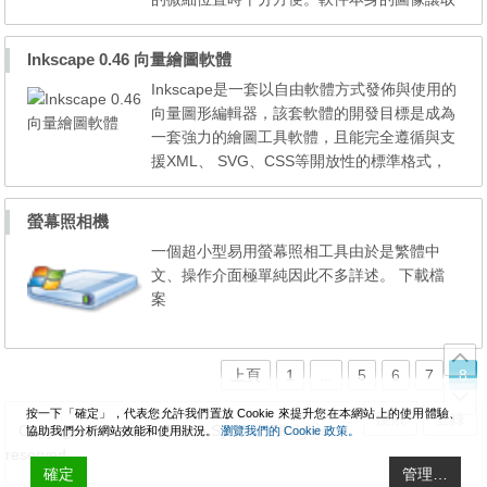
速度巳很快，但用乍 仍可於其Options視窗打
開GPU加速令速度更上一層樓。FastPictureVi
Inkscape 0.46 向量繪圖軟體
ewer需 使用WIC-Compliant Codec、Window
Inkscape是一套以自由軟體方式發佈與使用的
s Vista的用戶可直接使用，然而Windows XP
向量圖形編輯器，該套軟體的開發目標是成為
的用戶就需先下載微軟的Windows Imaging C
一套強力的繪圖工具軟體，且能完全遵循與支
omponent。 FastPictureVi...
援XML、 SVG、CSS等開放性的標準格式，
此外Inkscape同時也是一套跨平臺性的應用程
式，針對不同的作業系統它都有能搭配對應執
螢幕照相機
行的版本，如 Windows版、Mac OS X版、Li
一個超小型易用螢幕照相工具由於是繁體中
nux版、以及類UNIX版等作業系統，不過主要
文、操作介面極單純因此不多詳述。 下載檔
仍是以Linux為開發平臺。 Inkscape is an Op
案
en Source vector graphi...
上頁
1
...
5
6
7
8
按一下「確定」，代表您允許我們置放 Cookie 來提升您在本網站上的使用體驗、
搜索
登錄
Copyright © WanMP Online System. All rights
協助我們分析網站效能和使用狀況。
瀏覽我們的 Cookie 政策。
reserved.
確定
管理…