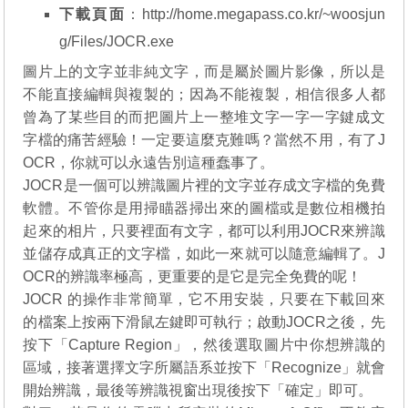
下載頁面
：
http://home.megapass.co.kr/~woosjun
g/Files/JOCR.exe
圖片上的文字並非純文字，而是屬於圖片影像，所以是
不能直接編輯與複製的；因為不能複製，相信很多人都
曾為了某些目的而把圖片上一整堆文字一字一字鍵成文
字檔的痛苦經驗！一定要這麼克難嗎？當然不用，有了J
OCR，你就可以永遠告別這種蠢事了。
JOCR是一個可以辨識圖片裡的文字並存成文字檔的免費
軟體。不管你是用掃瞄器掃出來的圖檔或是數位相機拍
起來的相片，只要裡面有文字，都可以利用JOCR來辨識
並儲存成真正的文字檔，如此一來就可以隨意編輯了。J
OCR的辨識率極高，更重要的是它是完全免費的呢！
JOCR 的操作非常簡單，它不用安裝，只要在下載回來
的檔案上按兩下滑鼠左鍵即可執行；啟動JOCR之後，先
按下「Capture Region」，然後選取圖片中你想辨識的
區域，接著選擇文字所屬語系並按下「Recognize」就會
開始辨識，最後等辨識視窗出現後按下「確定」即可。