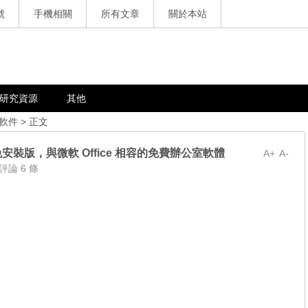
號
手機相關
所有文章
關於本站
研究資源
其他
軟件
> 正文
) 繁體中文免安裝版，與微軟 Office 相容的免費辦公室軟體
A+
A-
評論 6 條