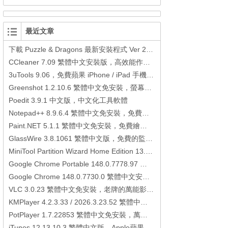
最近文章
下載 Puzzle & Dragons 最新安裝程式 Ver 23.3.2 日本版、港台版… (PAD Radar) (.apk) (.xapk)
CCleaner 7.09 繁體中文安裝版，高效能作業系統清理軟體
3uTools 9.06，免費蘋果 iPhone / iPad 手機平板電腦管理備份還原軟體
Greenshot 1.2.10.6 繁體中文免安裝，螢幕抓圖軟體，1.3.315 安裝版
Poedit 3.9.1 中文版，中文化工具軟體
Notepad++ 8.9.6.4 繁體中文免安裝，免費的代碼編輯器
Paint.NET 5.1.1 繁體中文免安裝，免費繪圖軟體取代微軟小畫家
GlassWire 3.8.1061 繁體中文版，免費的監控電腦連線狀態、網路流量監控/統計工具
MiniTool Partition Wizard Home Edition 13.6，好用的磁碟分割工具
Google Chrome Portable 148.0.7778.97 繁體中文免安裝，Google瀏覽器
Google Chrome 148.0.7730.0 繁體中文安裝版，Google瀏覽器
VLC 3.0.23 繁體中文免安裝，老牌的萬能影片播放軟體免安裝中文版
KMPlayer 4.2.3.33 / 2026.3.23.52 繁體中文免安裝，超強的多媒體播放器
PotPlayer 1.7.22853 繁體中文免安裝，萬能硬解影音播放器
iTunes 12.13.10.3 繁體中文版，Apple蘋果用戶必備軟體