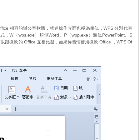
軟 Office 相容的辦公室軟體，就連操作介面也極為相似，WPS 分別代表
三個主程式，W（wps.exe）類似Word、P（wpp.exe）類似PowerPoint、S
跟微軟的 Office 互相比擬，如果你習慣使用微軟 Office ，WPS Of