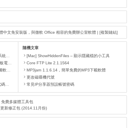
.4716) 繁體中文免安裝版，與微軟 Office 相容的免費辦公室軟體
|
[複製鏈結]
隨機文章
理軟體
[Mac] ShowHiddenFiles – 顯示隱藏檔的小工具
還原軟體
Core FTP Lite 2.1.1564
 安裝版
MP3jam 1.1.6.14，簡單免費的MP3下載軟體
更改磁碟機代號
編輯器
常見IP分享器預設帳號密碼
0.1107 免費多媒體工具包
 微軟更新修正包 (2014.11月份)