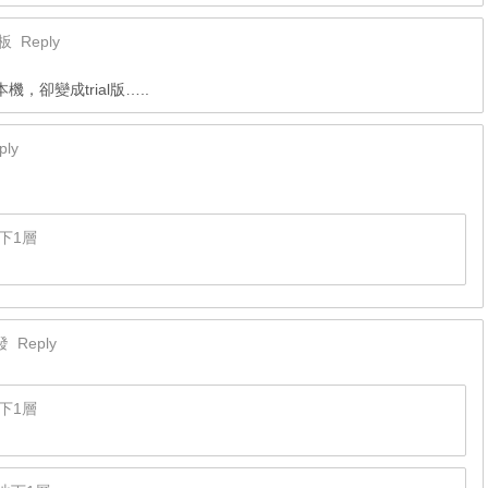
板
Reply
卻變成trial版…..
ply
下1層
發
Reply
下1層