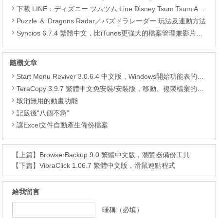
下載 LINE：ディズニー ツムツム Line Disney Tsum Tsum APK
Puzzle ＆ Dragons Radar／パズドラレーダー 玩法及連動方法
Syncios 6.7.4 繁體中文，比iTunes更強大的檔案管理兼影片轉檔工具
隨機文章
Start Menu Reviver 3.0.6.4 中文版，Windows開始功能表的改造軟體
TeraCopy 3.9.7 繁體中文免安裝/安裝版，移動、複製檔案的好幫手
取消無用的動畫功能
記飯後“八個不急”
讓Excel文件自動產生備份檔案
【上篇】
BrowserBackup 9.0 繁體中文版，瀏覽器備份工具
【下篇】
VibraClick 1.06.7 繁體中文版，滑鼠連點程式
給我留言
暱稱（必填）