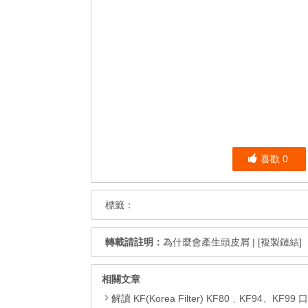
喜歡
0
標籤：
轉載請註明：
為什麼會產生頭皮屑
|
[複製鏈結]
相關文章
解讀 KF(Korea Filter) KF80﹑KF94、KF99