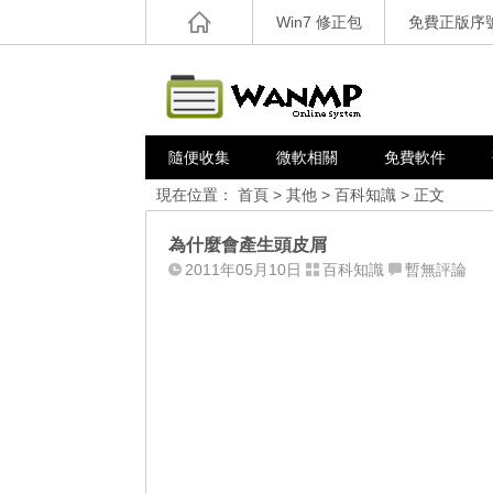
Win7 修正包
免費正版序
隨便收集
微軟相關
免費軟件
現在位置：
首頁
>
其他
>
百科知識
> 正文
為什麼會產生頭皮屑
2011年05月10日
百科知識
暫無評論