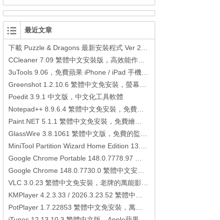
最近文章
下載 Puzzle & Dragons 最新安裝程式 Ver 23.3.2 日本版、港台版… (PAD Radar) (.apk) (.xapk)
CCleaner 7.09 繁體中文安裝版，高效能作業系統清理軟體
3uTools 9.06，免費蘋果 iPhone / iPad 手機平板電腦管理備份還原軟體
Greenshot 1.2.10.6 繁體中文免安裝，螢幕抓圖軟體，1.3.315 安裝版
Poedit 3.9.1 中文版，中文化工具軟體
Notepad++ 8.9.6.4 繁體中文免安裝，免費的代碼編輯器
Paint.NET 5.1.1 繁體中文免安裝，免費繪圖軟體取代微軟小畫家
GlassWire 3.8.1061 繁體中文版，免費的監控電腦連線狀態、網路流量監控/統計工具
MiniTool Partition Wizard Home Edition 13.6，好用的磁碟分割工具
Google Chrome Portable 148.0.7778.97 繁體中文免安裝，Google瀏覽器
Google Chrome 148.0.7730.0 繁體中文安裝版，Google瀏覽器
VLC 3.0.23 繁體中文免安裝，老牌的萬能影片播放軟體免安裝中文版
KMPlayer 4.2.3.33 / 2026.3.23.52 繁體中文免安裝，超強的多媒體播放器
PotPlayer 1.7.22853 繁體中文免安裝，萬能硬解影音播放器
iTunes 12.13.10.3 繁體中文版，Apple蘋果用戶必備軟體