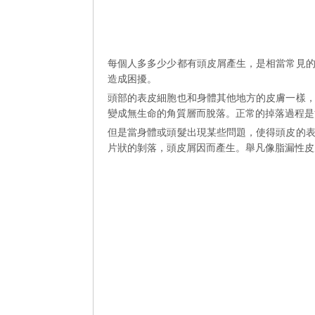
每個人多多少少都有頭皮屑產生，是相當常見
造成困擾。
頭部的表皮細胞也和身體其他地方的皮膚一樣
變成無生命的角質層而脫落。正常的掉落過程是
但是當身體或頭髮出現某些問題，使得頭皮的
片狀的剝落，頭皮屑因而產生。舉凡像脂漏性皮