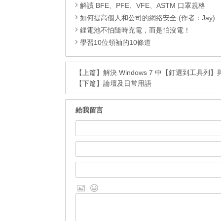
解讀 BFE、PFE、VFE、ASTM 口罩規格
如何提高個人和公司的網絡安全 (作者：Jay)
鋰電池不怕隨時充電，而是怕沒電！
學習10位領袖的10條道
【上篇】
解決 Windows 7 中【釘選到工具
【下篇】
論壇及日常用語
給我留言