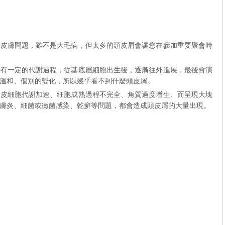
的皮膚問題，雖不是大毛病，但太多的頭皮屑會讓您在參加重要聚會時
，有一定的代謝過程，從基底層細胞出生後，逐漸往外進展，最後會演
溫和、個別的變化，所以幾乎看不到什麼頭皮屑。
表皮細胞代謝加速、細胞成熟過程不完全、角質過度增生、而呈現大塊
膚炎、細菌或黴菌感染、乾癬等問題，都會造成頭皮屑的大量出現。