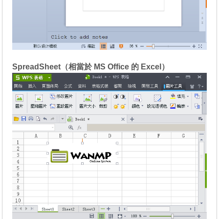
SpreadSheet（相當於 MS Office 的 Excel）