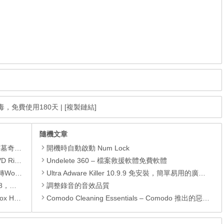
 熊貓防毒，免費使用180天
|
[複製鏈結]
隨機文章
GOAT OF DUTY》。
開機時自動啟動 Num Lock
1 限免活動
Undelete 360 – 檔案救援軟體免費軟體
換成PDF
Ultra Adware Killer 10.9.9 免安裝，簡單易用的廣告軟體移除工具，移除首頁綁架、廣告軟體、工具列、搜尋引擎綁架
驅動程式
調整錄音的音效品質
oYourData Uninstaller Pro。
Comodo Cleaning Essentials – Comodo 推出的惡意程式清除工具