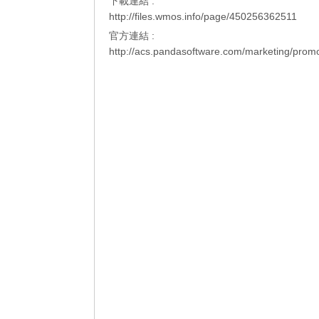
下載連結 :
http://files.wmos.info/page/450256362511
官方連結 :
http://acs.pandasoftware.com/marketing/pro