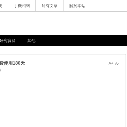
號
手機相關
所有文章
關於本站
研究資源
其他
，免費使用180天
A+
A-
論