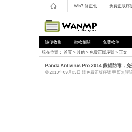
Win7 修正包
免費正版序
隨便收集
微軟相關
免費軟件
現在位置：
首頁
>
其他
>
免費正版序號
> 正文
Panda Antivirus Pro 2014 熊貓防毒
2013年09月03日
免費正版序號
暫無評