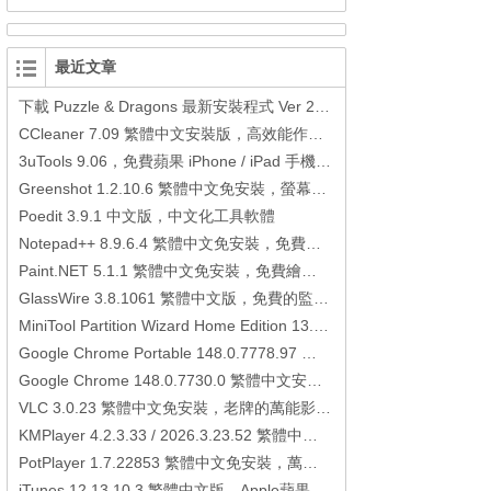
最近文章
下載 Puzzle & Dragons 最新安裝程式 Ver 23.3.2 日本版、港台版… (PAD Radar) (.apk) (.xapk)
CCleaner 7.09 繁體中文安裝版，高效能作業系統清理軟體
3uTools 9.06，免費蘋果 iPhone / iPad 手機平板電腦管理備份還原軟體
Greenshot 1.2.10.6 繁體中文免安裝，螢幕抓圖軟體，1.3.315 安裝版
Poedit 3.9.1 中文版，中文化工具軟體
Notepad++ 8.9.6.4 繁體中文免安裝，免費的代碼編輯器
Paint.NET 5.1.1 繁體中文免安裝，免費繪圖軟體取代微軟小畫家
GlassWire 3.8.1061 繁體中文版，免費的監控電腦連線狀態、網路流量監控/統計工具
MiniTool Partition Wizard Home Edition 13.6，好用的磁碟分割工具
Google Chrome Portable 148.0.7778.97 繁體中文免安裝，Google瀏覽器
Google Chrome 148.0.7730.0 繁體中文安裝版，Google瀏覽器
VLC 3.0.23 繁體中文免安裝，老牌的萬能影片播放軟體免安裝中文版
KMPlayer 4.2.3.33 / 2026.3.23.52 繁體中文免安裝，超強的多媒體播放器
PotPlayer 1.7.22853 繁體中文免安裝，萬能硬解影音播放器
iTunes 12.13.10.3 繁體中文版，Apple蘋果用戶必備軟體