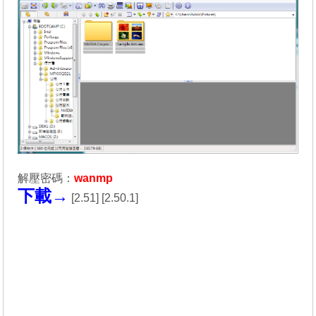
解壓密碼：
wanmp
下載→
[
2.51
] [
2.50.1
]