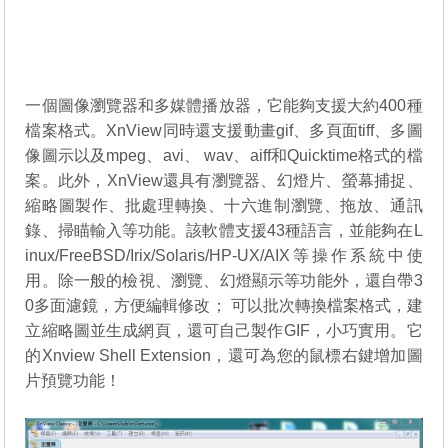
一個圖像瀏覽器和多媒體播放器，它能夠支援大約400種
檔案格式。XnView同時還支援動畫gif、多頁面tiff、多圖
像圖示以及mpeg、avi、 wav、aiff和Quicktime格式的檔
案。此外，XnView還具有瀏覽器、幻燈片、螢幕捕捉、
縮略圖製作、批處理轉換、十六進制瀏覽、拖放、通訊
錄、掃瞄輸入等功能。該軟體支援43種語言，並能夠在L
inux/FreeBSD/Irix/Solaris/HP-UX/AIX等操作系統中使
用。除一般的檢視、瀏覽、幻燈顯示等功能外，還自帶3
0多面濾鏡，方便編輯修改； 可以批次轉換檔案格式，建
立縮略圖並生成網頁，還可自己製作GIF，小巧實用。它
的Xnview Shell Extension，還可為您的鼠標右鍵增加圖
片預覽功能！