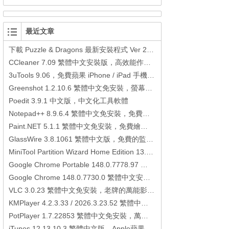
最近文章
下載 Puzzle & Dragons 最新安裝程式 Ver 23.3.2 日本版、港台版… (PAD Radar) (.apk) (.xapk)
CCleaner 7.09 繁體中文安裝版，高效能作業系統清理軟體
3uTools 9.06，免費蘋果 iPhone / iPad 手機平板電腦管理備份還原軟體
Greenshot 1.2.10.6 繁體中文免安裝，螢幕抓圖軟體，1.3.315 安裝版
Poedit 3.9.1 中文版，中文化工具軟體
Notepad++ 8.9.6.4 繁體中文免安裝，免費的代碼編輯器
Paint.NET 5.1.1 繁體中文免安裝，免費繪圖軟體取代微軟小畫家
GlassWire 3.8.1061 繁體中文版，免費的監控電腦連線狀態、網路流量監控/統計工具
MiniTool Partition Wizard Home Edition 13.6，好用的磁碟分割工具
Google Chrome Portable 148.0.7778.97 繁體中文免安裝，Google瀏覽器
Google Chrome 148.0.7730.0 繁體中文安裝版，Google瀏覽器
VLC 3.0.23 繁體中文免安裝，老牌的萬能影片播放軟體免安裝中文版
KMPlayer 4.2.3.33 / 2026.3.23.52 繁體中文免安裝，超強的多媒體播放器
PotPlayer 1.7.22853 繁體中文免安裝，萬能硬解影音播放器
iTunes 12.13.10.3 繁體中文版，Apple蘋果用戶必備軟體