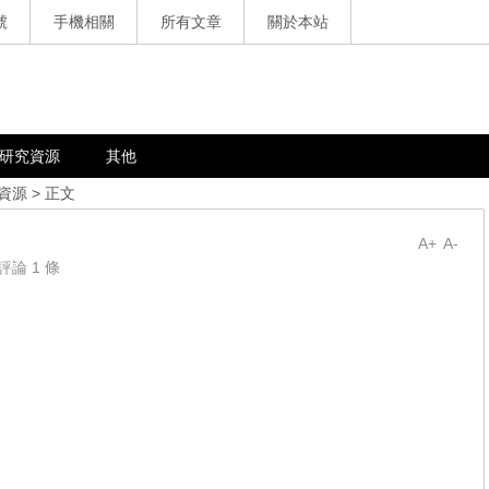
號
手機相關
所有文章
關於本站
研究資源
其他
資源
> 正文
A+
A-
評論 1 條