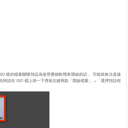
SO 檔的檔案關聯預設為使用壓縮軟體來開啟的話， 可能就無法直接
O 檔，此時請在 ISO 檔上按一下滑鼠右鍵再點「開啟檔案」→「選擇預設程