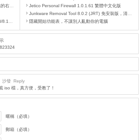
裝的功能
Jetico Personal Firewall 1.0.1.61 繁體中文化版
Junkware Removal Tool 8.0.2 (JRT) 免安裝版，清除瀏覽器上方不知名的工具列
/10)
隱藏開始功能表，不讓別人亂動你的電腦
圖示
23324
9
沙發
Reply
來掛載 iso 檔，真方便，受教了！
暱稱（必填）
郵箱（必填）