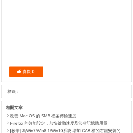
喜歡
0
標籤：
相關文章
改善 Mac OS 的 SMB 檔案傳輸速度
Firefox 的效能設定，加快啟動速度及節省記憶體用量
[教學] 為Win7/Win8.1/Win10系統 增加 CAB 檔的右鍵安裝的功能