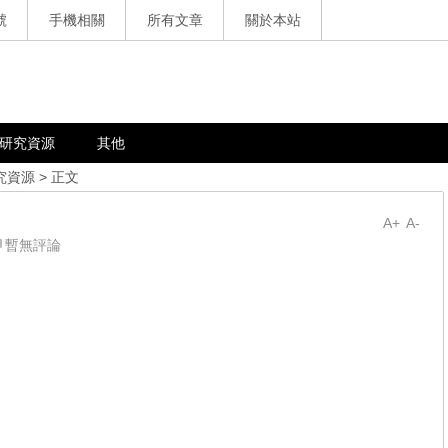
號
手機相關
所有文章
關於本站
研究資源
其他
究資源
> 正文
A+
A-
暫無評論