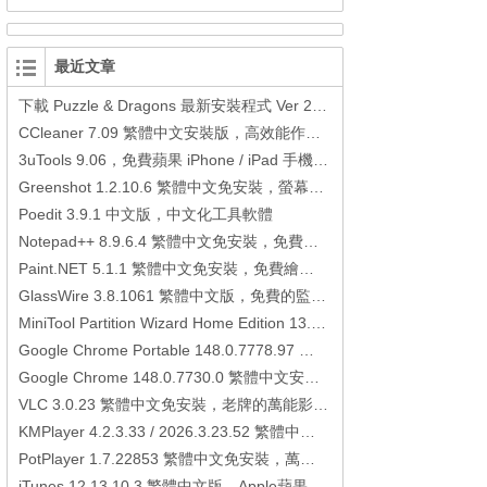
最近文章
下載 Puzzle & Dragons 最新安裝程式 Ver 23.3.2 日本版、港台版… (PAD Radar) (.apk) (.xapk)
CCleaner 7.09 繁體中文安裝版，高效能作業系統清理軟體
3uTools 9.06，免費蘋果 iPhone / iPad 手機平板電腦管理備份還原軟體
Greenshot 1.2.10.6 繁體中文免安裝，螢幕抓圖軟體，1.3.315 安裝版
Poedit 3.9.1 中文版，中文化工具軟體
Notepad++ 8.9.6.4 繁體中文免安裝，免費的代碼編輯器
Paint.NET 5.1.1 繁體中文免安裝，免費繪圖軟體取代微軟小畫家
GlassWire 3.8.1061 繁體中文版，免費的監控電腦連線狀態、網路流量監控/統計工具
MiniTool Partition Wizard Home Edition 13.6，好用的磁碟分割工具
Google Chrome Portable 148.0.7778.97 繁體中文免安裝，Google瀏覽器
Google Chrome 148.0.7730.0 繁體中文安裝版，Google瀏覽器
VLC 3.0.23 繁體中文免安裝，老牌的萬能影片播放軟體免安裝中文版
KMPlayer 4.2.3.33 / 2026.3.23.52 繁體中文免安裝，超強的多媒體播放器
PotPlayer 1.7.22853 繁體中文免安裝，萬能硬解影音播放器
iTunes 12.13.10.3 繁體中文版，Apple蘋果用戶必備軟體