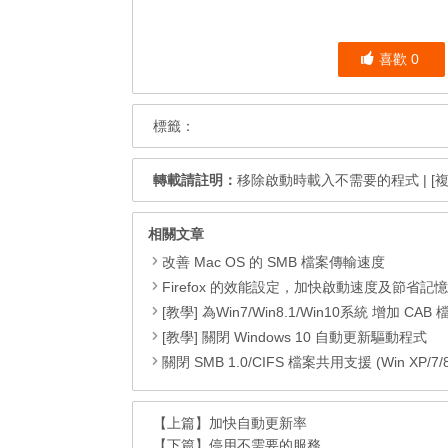
喜歡
0
標籤：
轉載請註明：
移除啟動時載入不需要的程式
|
[
相關文章
改善 Mac OS 的 SMB 檔案傳輸速度
Firefox 的效能設定，加快啟動速度及節省記
[教學] 為Win7/Win8.1/Win10系統 增加 CAB 檔的右鍵安
[教學] 關閉 Windows 10 自動更新驅動程式
關閉 SMB 1.0/CIFS 檔案共用支援 (Win XP/7/8/8.1
【上篇】
加快自動更新率
【下篇】
停用不需要的服務