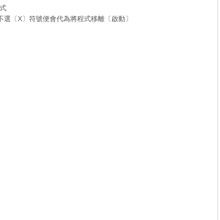
式
□〕不選〔X〕符號便會代為將程式移離〔啟動〕