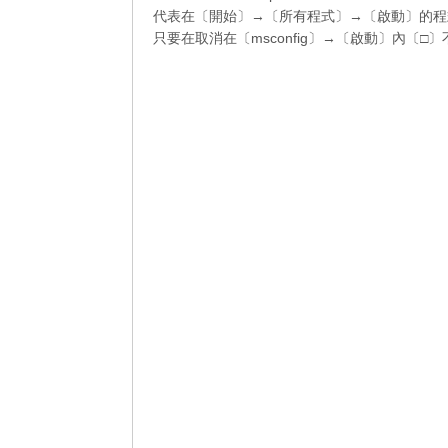
代表在〔開始〕→〔所有程式〕→〔啟動〕的程
只要在取消在〔msconfig〕→〔啟動〕內〔