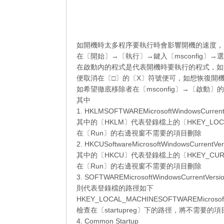
如開機時太多程序要執行時會影響開機的速度，
在〔開始〕→〔執行〕→鍵入〔msconfig〕→
在啟動內的程式是代表開機時要執行的程式，如
便取消在〔□〕的〔X〕符號便可，如想恢復開
如希望徹底移除者在〔msconfig〕→〔啟動
其中
1. HKLMSOFTWAREMicrosoftWindowsCurrent
其中的〔HKLM〕代表登錄檔上的〔HKEY_LOCA
在〔Run〕的右邊視窗不需要的項目刪除
2. HKCUSoftwareMicrosoftWindowsCurrentVe
其中的〔HKCU〕代表登錄檔上的〔HKEY_CURR
在〔Run〕的右邊視窗不需要的項目刪除
3. SOFTWAREMicrosoftWindowsCurrentVersi
則代表登錄檔的路徑如下
HKEY_LOCAL_MACHINESOFTWAREMicrosoftSh
檢查在〔startupreg〕下的路徑，將不需要的
4. Common Startup