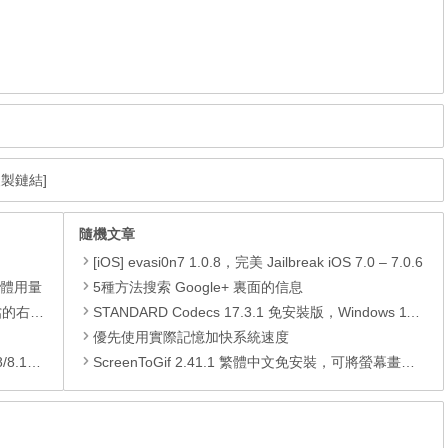
複製鏈結]
隨機文章
[iOS] evasi0n7 1.0.8，完美 Jailbreak iOS 7.0 – 7.0.6
憶體用量
5種方法搜索 Google+ 裏面的信息
裝的功能
STANDARD Codecs 17.3.1 免安裝版，Windows 11/10/8/7 專用影音編碼包
優先使用實際記憶加快系統速度
/10)
ScreenToGif 2.41.1 繁體中文免安裝，可將螢幕畫面錄影成 Gif 動畫