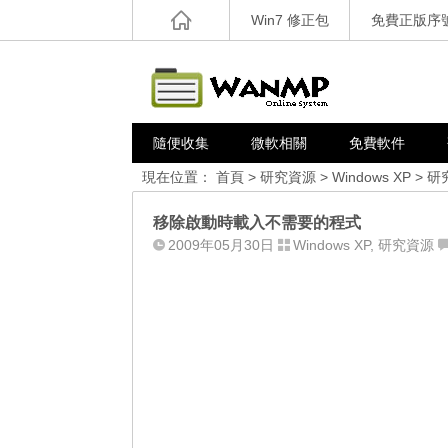
Win7 修正包
免費正版序
隨便收集
微軟相關
免費軟件
現在位置：
首頁
>
研究資源
>
Windows XP
>
研
移除啟動時載入不需要的程式
2009年05月30日
Windows XP
,
研究資源