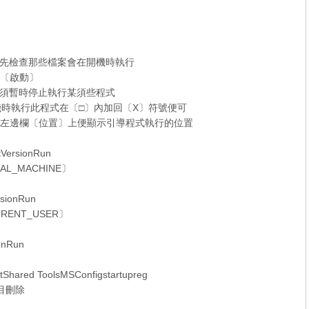
先檢查那些檔案會在開機時執行
選〔啟動〕
須暫時停止執行某須些程式
機時執行此程式在〔□〕內加回〔X〕符號便可
〕的左邊欄〔位置〕上便顯示引導程式執行的位置
VersionRun
L_MACHINE〕
rsionRun
ENT_USER〕
onRun
ared ToolsMSConfigstartupreg
項目刪除