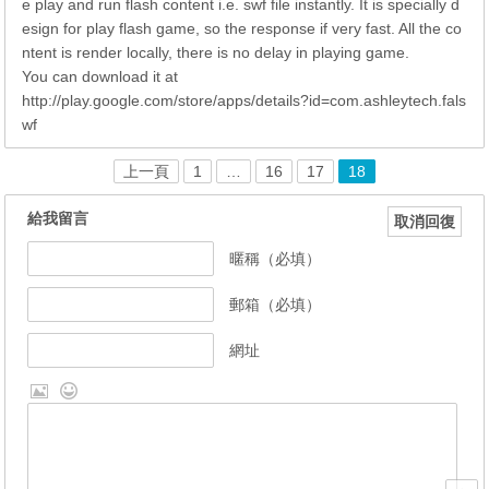
e play and run flash content i.e. swf file instantly. It is specially d
esign for play flash game, so the response if very fast. All the co
ntent is render locally, there is no delay in playing game.
You can download it at
http://play.google.com/store/apps/details?id=com.ashleytech.fals
wf
上一頁
1
…
16
17
18
給我留言
取消回復
暱稱（必填）
郵箱（必填）
網址