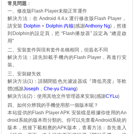
常見問題
：
一、修改版Flash Player未能正常運作
解決方法：在 Android 4.4.x 運行修改版Flash Player，
請安裝
Dolphin
+
Dolphin 内核
(感謝
Anthony Ng
)，然後
到Dolphin的設定頁，把 “Flash播放器” 設定為 “總是啟
用”
二、安裝套件與現有套件名稱相同，但簽名不同
解決方法：請先卸載手機內的Flash Player，再進行安
裝。
三、安裝鍵失效
解決方法(1)：請關閉藍色光濾波器或『降低亮度』等軟
體(感謝
Joseph
，
Che-yu Chiang
)
解決方法(2)：使用其他文件管理器來安裝(感謝
CYLu
)
四、如何分辨我的手機使用那一個版本呢？
本站提供的Flash Player APK 安裝檔是根據你使用的An
droid系統的版本而分類的。你可以先查看Android系統的
版本，然後下載相應的APK版本，查看方法：首先進入