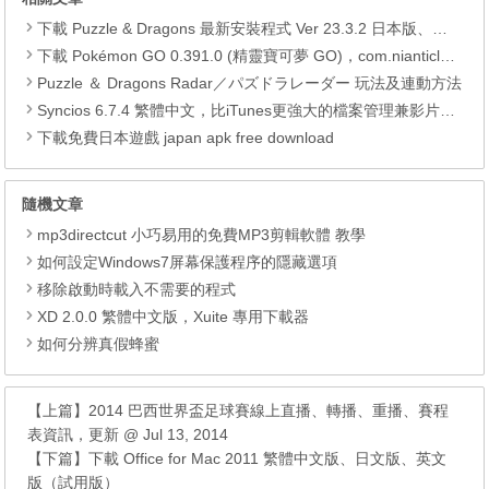
下載 Puzzle & Dragons 最新安裝程式 Ver 23.3.2 日本版、港台版… (PAD Radar) (.apk) (.xapk)
下載 Pokémon GO 0.391.0 (精靈寶可夢 GO)，com.nianticlabs.pokemongo (.apk) (.xapk)
Puzzle ＆ Dragons Radar／パズドラレーダー 玩法及連動方法
Syncios 6.7.4 繁體中文，比iTunes更強大的檔案管理兼影片轉檔工具
下載免費日本遊戲 japan apk free download
隨機文章
mp3directcut 小巧易用的免費MP3剪輯軟體 教學
如何設定Windows7屏幕保護程序的隱藏選項
移除啟動時載入不需要的程式
XD 2.0.0 繁體中文版，Xuite 專用下載器
如何分辨真假蜂蜜
【上篇】
2014 巴西世界盃足球賽線上直播、轉播、重播、賽程
表資訊，更新 @ Jul 13, 2014
【下篇】
下載 Office for Mac 2011 繁體中文版、日文版、英文
版（試用版）