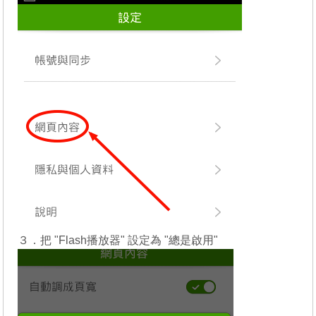
３．把 "Flash播放器" 設定為 "總是啟用"