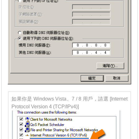
如果你是 Windows Vista、7 / 8 用戶，請選 [Internet
Protocol Version 4 (TCP/IPv4)]