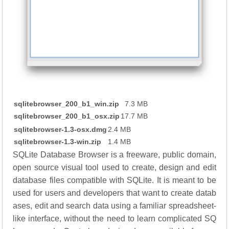
sqlitebrowser_200_b1_win.zip
7.3 MB
sqlitebrowser_200_b1_osx.zip
17.7 MB
sqlitebrowser-1.3-osx.dmg
2.4 MB
sqlitebrowser-1.3-win.zip
1.4 MB
SQLite Database Browser is a freeware, public domain,
open source visual tool used to create, design and edit
database files compatible with SQLite. It is meant to be
used for users and developers that want to create datab
ases, edit and search data using a familiar spreadsheet-
like interface, without the need to learn complicated SQ