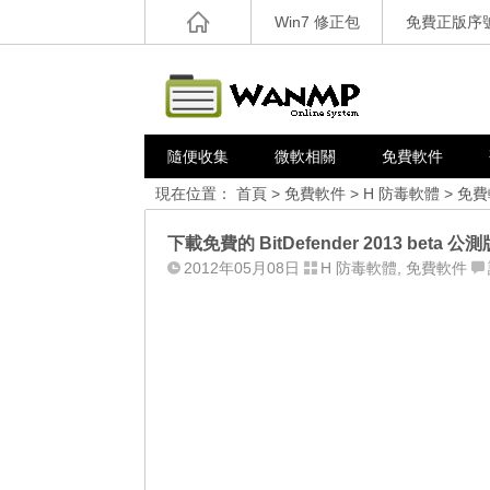
Win7 修正包
免費正版序
隨便收集
微軟相關
免費軟件
現在位置：
首頁
>
免費軟件
>
H 防毒軟體
>
免費
下載免費的 BitDefender 2013 beta 公測
2012年05月08日
H 防毒軟體
,
免費軟件