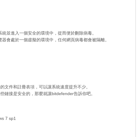
系統並進入一個安全的環境中，從而便於刪除病毒。
覽器會處於一個虛擬的環境中，任何網頁病毒都會被隔離。
要的文件和註冊表項，可以讓系統速度提升不少。
接是安全的，那麼就讓bitdefender告訴你吧。
s 7 sp1