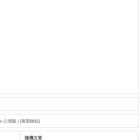
eta 公測版
|
[複製鏈結]
隨機文章