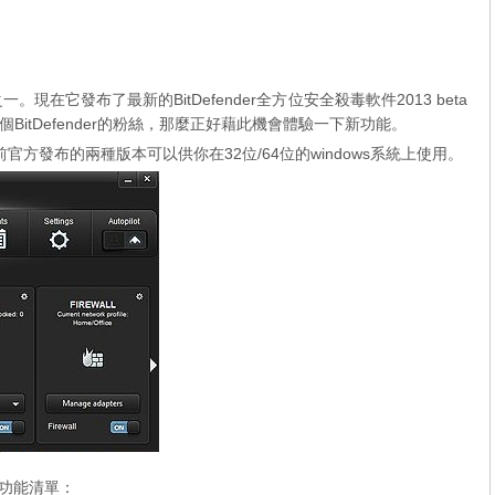
件之一。現在它發布了最新的BitDefender全方位安全殺毒軟件2013 beta
itDefender的粉絲，那麼正好藉此機會體驗一下新功能。
官方發布的兩種版本可以供你在32位/64位的windows系統上使用。
版的功能清單：