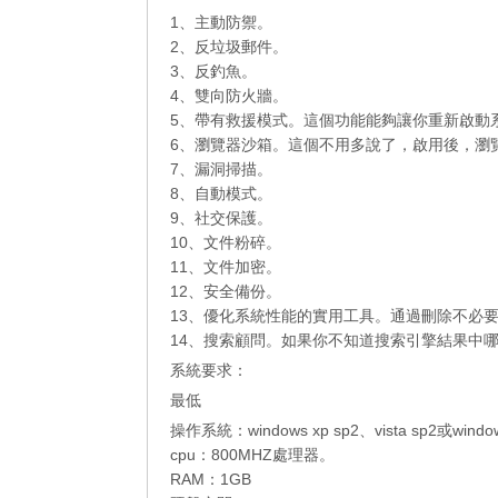
1、主動防禦。
2、反垃圾郵件。
3、反釣魚。
4、雙向防火牆。
5、帶有救援模式。這個功能能夠讓你重新啟動
6、瀏覽器沙箱。這個不用多說了，啟用後，瀏
7、漏洞掃描。
8、自動模式。
9、社交保護。
10、文件粉碎。
11、文件加密。
12、安全備份。
13、優化系統性能的實用工具。通過刪除不必
14、搜索顧問。如果你不知道搜索引擎結果中哪些鏈
系統要求：
最低
操作系統：windows xp sp2、vista sp2或window
cpu：800MHZ處理器。
RAM：1GB