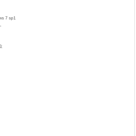
s 7 sp1
器。
位