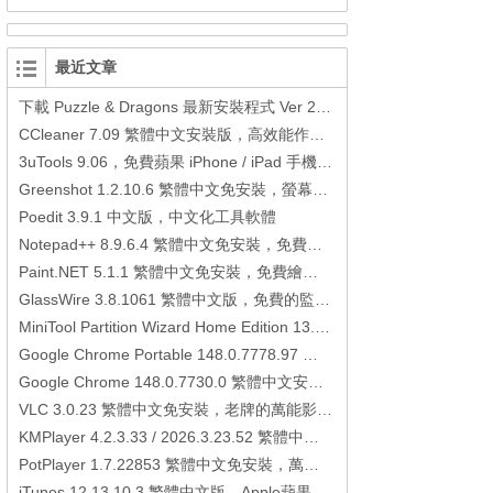
最近文章
下載 Puzzle & Dragons 最新安裝程式 Ver 23.3.2 日本版、港台版… (PAD Radar) (.apk) (.xapk)
CCleaner 7.09 繁體中文安裝版，高效能作業系統清理軟體
3uTools 9.06，免費蘋果 iPhone / iPad 手機平板電腦管理備份還原軟體
Greenshot 1.2.10.6 繁體中文免安裝，螢幕抓圖軟體，1.3.315 安裝版
Poedit 3.9.1 中文版，中文化工具軟體
Notepad++ 8.9.6.4 繁體中文免安裝，免費的代碼編輯器
Paint.NET 5.1.1 繁體中文免安裝，免費繪圖軟體取代微軟小畫家
GlassWire 3.8.1061 繁體中文版，免費的監控電腦連線狀態、網路流量監控/統計工具
MiniTool Partition Wizard Home Edition 13.6，好用的磁碟分割工具
Google Chrome Portable 148.0.7778.97 繁體中文免安裝，Google瀏覽器
Google Chrome 148.0.7730.0 繁體中文安裝版，Google瀏覽器
VLC 3.0.23 繁體中文免安裝，老牌的萬能影片播放軟體免安裝中文版
KMPlayer 4.2.3.33 / 2026.3.23.52 繁體中文免安裝，超強的多媒體播放器
PotPlayer 1.7.22853 繁體中文免安裝，萬能硬解影音播放器
iTunes 12.13.10.3 繁體中文版，Apple蘋果用戶必備軟體