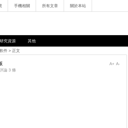
號
手機相關
所有文章
關於本站
研究資源
其他
軟件
> 正文
版
A+
A-
評論 3 條