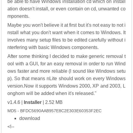
be able to have Windows installation cd which on install
ation doesn't install, or even contain on cd, unwanted co
mponents.
Maybe you won't believe it at first but it's not easy to not i
nstall what you don't want when it comes to Windows. It
involves many setup files to be edited carefully without i
nterfering with basic Windows components.
After some thinking I decided to make generic removal t
ool with a GUI, for an easy removal in order to run Wind
ows faster and more reliable (I sound like Windows setu
p). So that means nLite should work on every Windows
version.Now it supports Windows 2000, XP and 2003, L
onghorn will be added when it's released."
v1.4.6 |
Installer
| 2.52 MB
MD5 - BFDC5690AAB957E8C2E303E60353F2EC
download
<!--