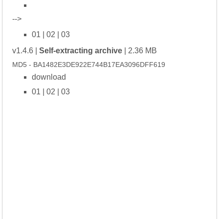
-->
01
|
02
|
03
v1.4.6 |
Self-extracting archive
| 2.36 MB
MD5 - BA1482E3DE922E744B17EA3096DFF619
download
01
|
02
|
03