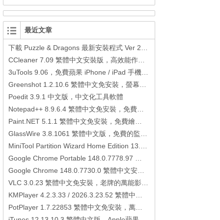
最近文章
下載 Puzzle & Dragons 最新安裝程式 Ver 23.3.2 日本版、港台版… (PAD Radar) (.apk) (.xapk)
CCleaner 7.09 繁體中文安裝版，高效能作業系統清理軟體
3uTools 9.06，免費蘋果 iPhone / iPad 手機平板電腦管理備份還原軟體
Greenshot 1.2.10.6 繁體中文免安裝，螢幕抓圖軟體，1.3.315 安裝版
Poedit 3.9.1 中文版，中文化工具軟體
Notepad++ 8.9.6.4 繁體中文免安裝，免費的代碼編輯器
Paint.NET 5.1.1 繁體中文免安裝，免費繪圖軟體取代微軟小畫家
GlassWire 3.8.1061 繁體中文版，免費的監控電腦連線狀態、網路流量監控/統計工具
MiniTool Partition Wizard Home Edition 13.6，好用的磁碟分割工具
Google Chrome Portable 148.0.7778.97 繁體中文免安裝，Google瀏覽器
Google Chrome 148.0.7730.0 繁體中文安裝版，Google瀏覽器
VLC 3.0.23 繁體中文免安裝，老牌的萬能影片播放軟體免安裝中文版
KMPlayer 4.2.3.33 / 2026.3.23.52 繁體中文免安裝，超強的多媒體播放器
PotPlayer 1.7.22853 繁體中文免安裝，萬能硬解影音播放器
iTunes 12.13.10.3 繁體中文版，Apple蘋果用戶必備軟體