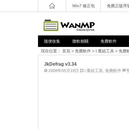
Win7 修正包
免費正版序
隨便收集
微軟相關
免費軟件
現在位置：
首頁
>
免費軟件
>
I 重組工具
>
免費
JkDefrag v3.34
2008年05月18日
I 重組工具
,
免費軟件