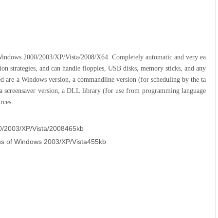
r Windows 2000/2003/XP/Vista/2008/X64. Completely automatic and very ea
tion strategies, and can handle floppies, USB disks, memory sticks, and any
ded are a Windows version, a commandline version (for scheduling by the ta
), a screensaver version, a DLL library (for use from programming language
rces.
/2003/XP/Vista/2008
465kb
ns of Windows 2003/XP/Vista
455kb