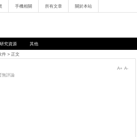
號
手機相關
所有文章
關於本站
研究資源
其他
軟件
> 正文
A+
A-
暫無評論