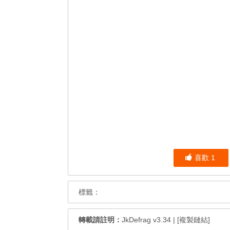
喜歡
1
標籤：
轉載請註明：
JkDefrag v3.34
|
[複製鏈結]