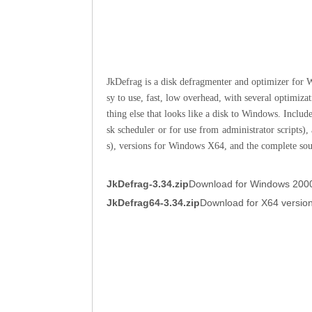
JkDefrag is a disk defragmenter and optimizer fo
sy to use, fast, low overhead, with several optimiza
thing else that looks like a disk to Windows. Inclu
sk scheduler or for use from administrator scripts
s), versions for Windows X64, and the complete sou
JkDefrag-3.34.zip
Download for Windows 2000
JkDefrag64-3.34.zip
Download for X64 versio