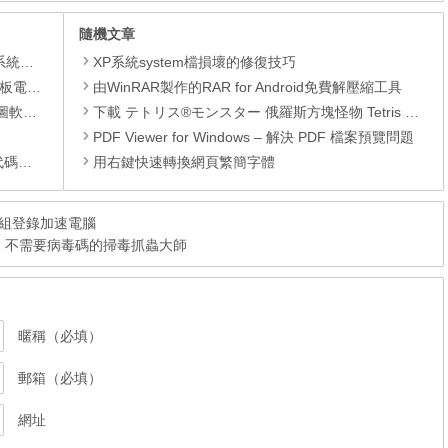
隨機文章
理軟體
XP系統system檔損壞的修復技巧
還原軟體
由WinRAR製作的RAR for Android免費解壓縮工具
 安裝版
下載 テトリス®モンスター 俄羅斯方塊怪物 Tetris Monster com.ea.game.tetrismonsters_row APK
PDF Viewer for Windows – 解決 PDF 檔案預覽問題
編輯器
用右鍵快速轉換網頁繁簡字體
9.96 重組登錄加速電腦
 3.5.0.21 不需要病毒碼的掃毒抓蟲大師
暱稱（必填）
郵箱（必填）
網址