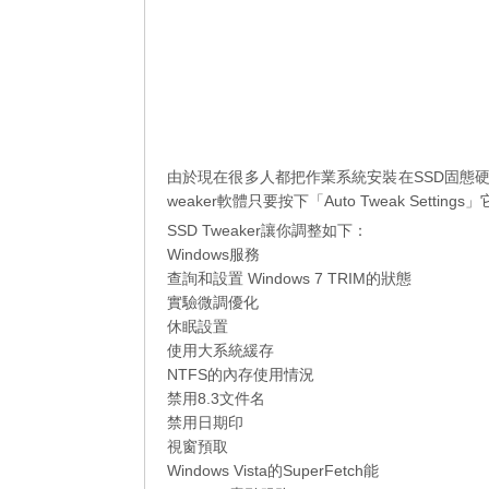
由於現在很多人都把作業系統安裝在SSD固態硬
weaker軟體只要按下「Auto Tweak Sett
SSD Tweaker讓你調整如下：
Windows服務
查詢和設置 Windows 7 TRIM的狀態
實驗微調優化
休眠設置
使用大系統緩存
NTFS的內存使用情況
禁用8.3文件名
禁用日期印
視窗預取
Windows Vista的SuperFetch能