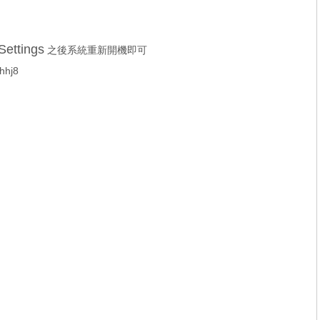
ettings
之後系統重新開機即可
hhj8