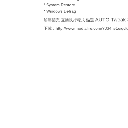
* System Restore
* Windows Defrag
AUTO Tweak S
解壓縮完 直接執行程式 點選
下載：
http://www.mediafire.com/?334hv1eiqdk