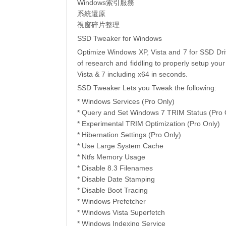
Windows索引服務
系統還原
視窗碎片整理
SSD Tweaker for Windows
Optimize Windows XP, Vista and 7 for SSD Drive
of research and fiddling to properly setup you
Vista & 7 including x64 in seconds.
SSD Tweaker Lets you Tweak the following:
* Windows Services (Pro Only)
* Query and Set Windows 7 TRIM Status (Pro 
* Experimental TRIM Optimization (Pro Only)
* Hibernation Settings (Pro Only)
* Use Large System Cache
* Ntfs Memory Usage
* Disable 8.3 Filenames
* Disable Date Stamping
* Disable Boot Tracing
* Windows Prefetcher
* Windows Vista Superfetch
* Windows Indexing Service