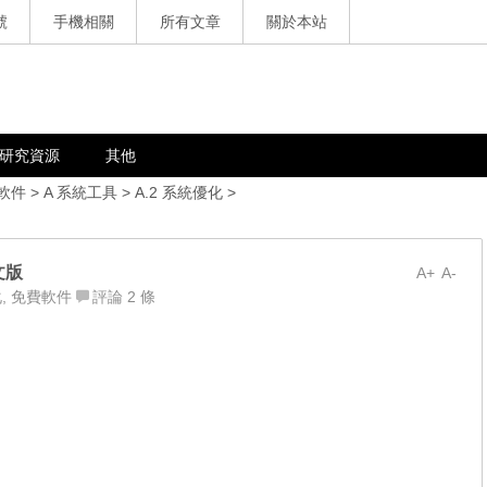
號
手機相關
所有文章
關於本站
研究資源
其他
軟件
>
A 系統工具
>
A.2 系統優化
>
文版
A+
A-
化
,
免費軟件
評論 2 條