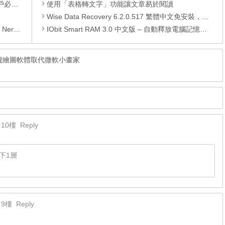
備軟體
使用「表格轉文字」功能讓文章易於閱讀
Wise Data Recovery 6.2.0.517 繁體中文免安裝，免費檔案還原軟體工具
錄轉檔軟體
IObit Smart RAM 3.0 中文版 – 自動釋放電腦記憶體的工具
裝，免費繪圖軟體取代微軟小畫家
10樓
Reply
下1層
9樓
Reply