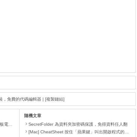
中文免安裝，免費的代碼編輯器
|
[複製鏈結]
隨機文章
還原軟體
SecretFolder 為資料夾加密碼保護，免得資料任人翻
[Mac] CheatSheet 按住「蘋果鍵」叫出開啟程式的『快速鍵列表』