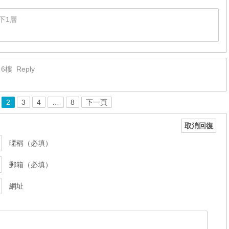
下1層
6樓
Reply
2
3
4
…
8
下一頁
取消回復
暱稱（必填）
郵箱（必填）
網址