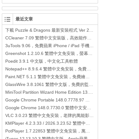
最近文章
下載 Puzzle & Dragons 最新安裝程式 Ver 23.3.2 日本版、港台版… (PAD Radar) (.apk) (.xapk)
CCleaner 7.09 繁體中文安裝版，高效能作業系統清理軟體
3uTools 9.06，免費蘋果 iPhone / iPad 手機平板電腦管理備份還原軟體
Greenshot 1.2.10.6 繁體中文免安裝，螢幕抓圖軟體，1.3.315 安裝版
Poedit 3.9.1 中文版，中文化工具軟體
Notepad++ 8.9.6.4 繁體中文免安裝，免費的代碼編輯器
Paint.NET 5.1.1 繁體中文免安裝，免費繪圖軟體取代微軟小畫家
GlassWire 3.8.1061 繁體中文版，免費的監控電腦連線狀態、網路流量監控/統計工具
MiniTool Partition Wizard Home Edition 13.6，好用的磁碟分割工具
Google Chrome Portable 148.0.7778.97 繁體中文免安裝，Google瀏覽器
Google Chrome 148.0.7730.0 繁體中文安裝版，Google瀏覽器
VLC 3.0.23 繁體中文免安裝，老牌的萬能影片播放軟體免安裝中文版
KMPlayer 4.2.3.33 / 2026.3.23.52 繁體中文免安裝，超強的多媒體播放器
PotPlayer 1.7.22853 繁體中文免安裝，萬能硬解影音播放器
iTunes 12.13.10.3 繁體中文版，Apple蘋果用戶必備軟體