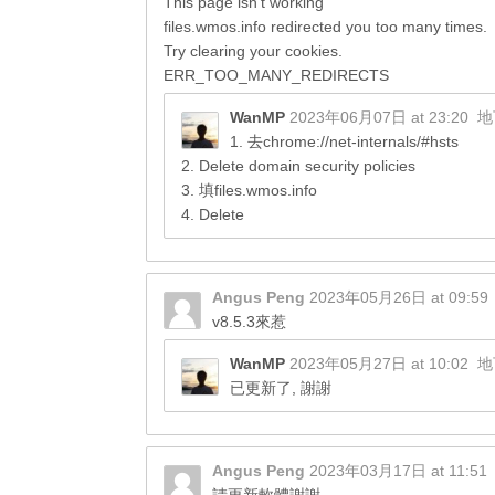
This page isn’t working
files.wmos.info redirected you too many times.
Try clearing your cookies.
ERR_TOO_MANY_REDIRECTS
WanMP
2023年06月07日 at 23:20
地
1. 去chrome://net-internals/#hsts
2. Delete domain security policies
3. 填files.wmos.info
4. Delete
Angus Peng
2023年05月26日 at 09:59
v8.5.3來惹
WanMP
2023年05月27日 at 10:02
地
已更新了, 謝謝
Angus Peng
2023年03月17日 at 11:51