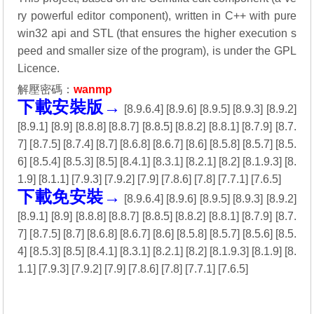
ry powerful editor component), written in C++ with pure
win32 api and STL (that ensures the higher execution s
peed and smaller size of the program), is under the GPL
Licence.
解壓密碼：
wanmp
下載安裝版→
[
8.9.6.4
] [
8.9.6
] [
8.9.5
] [
8.9.3
] [
8.9.2
]
[
8.9.1
] [
8.9
] [
8.8.8
] [
8.8.7
] [
8.8.5
] [
8.8.2
] [
8.8.1
] [
8.7.9
] [
8.7.
7
] [
8.7.5
] [
8.7.4
] [
8.7
] [
8.6.8
] [
8.6.7
] [
8.6
] [
8.5.8
] [
8.5.7
] [
8.5.
6
] [
8.5.4
] [
8.5.3
] [
8.5
] [
8.4.1
] [
8.3.1
] [
8.2.1
] [
8.2
] [
8.1.9.3
] [
8.
1.9
] [
8.1.1
] [
7.9.3
] [
7.9.2
] [
7.9
] [
7.8.6
] [
7.8
] [
7.7.1
] [
7.6.5
]
下載免安裝→
[
8.9.6.4
] [
8.9.6
] [
8.9.5
] [
8.9.3
] [
8.9.2
]
[
8.9.1
] [
8.9
] [
8.8.8
] [
8.8.7
] [
8.8.5
] [
8.8.2
] [
8.8.1
] [
8.7.9
] [
8.7.
7
] [
8.7.5
] [
8.7
] [
8.6.8
] [
8.6.7
] [
8.6
] [
8.5.8
] [
8.5.7
] [
8.5.6
] [
8.5.
4
] [
8.5.3
] [
8.5
] [
8.4.1
] [
8.3.1
] [
8.2.1
] [
8.2
] [
8.1.9.3
] [
8.1.9
] [
8.
1.1
] [
7.9.3
] [
7.9.2
] [
7.9
] [
7.8.6
] [
7.8
] [
7.7.1
] [
7.6.5
]