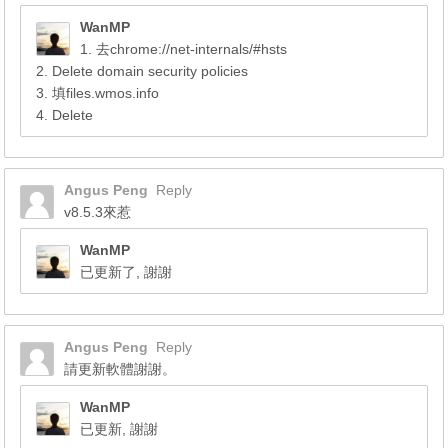
WanMP
1. 去chrome://net-internals/#hsts
2. Delete domain security policies
3. 填files.wmos.info
4. Delete
Angus Peng
Reply
v8.5.3來惹
WanMP
已更新了, 謝謝
Angus Peng
Reply
請更新軟體謝謝。
WanMP
已更新, 謝謝