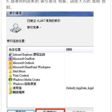
5. 接著回到原來的"索引選項"視窗。請按下方的"進階"按
鈕。