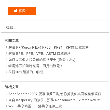
喜歡
0
標籤：
相關文章
解讀 KF(Korea Filter) KF80﹑KF94、KF99 口罩規格
解讀 BFE、PFE、VFE、ASTM 口罩規格
如何提高個人和公司的網絡安全 (作者：Jay)
鋰電池不怕隨時充電，而是怕沒電！
學習10位領袖的10條道
隨機文章
SnapShooter 2007 螢幕捕獲工具,使你捕捉你桌面或整個窗口
來自 Kaspersky 的教學，預防 Ransomware ExPetr / NotPetya 勒索軟件突襲
Wi-Fi 共享精靈，一鍵共享無線上網