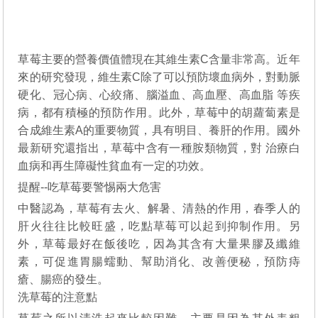
草莓主要的營養價值體現在其維生素C含量非常高。近年
來的研究發現，維生素C除了可以預防壞血病外，對動脈
硬化、冠心病、心絞痛、腦溢血、高血壓、高血脂 等疾
病，都有積極的預防作用。此外，草莓中的胡蘿蔔素是
合成維生素A的重要物質，具有明目、養肝的作用。國外
最新研究還指出，草莓中含有一種胺類物質，對 治療白
血病和再生障礙性貧血有一定的功效。
提醒--吃草莓要警惕兩大危害
中醫認為，草莓有去火、解暑、清熱的作用，春季人的
肝火往往比較旺盛，吃點草莓可以起到抑制作用。另
外，草莓最好在飯後吃，因為其含有大量果膠及纖維
素，可促進胃腸蠕動、幫助消化、改善便秘，預防痔
瘡、腸癌的發生。
洗草莓的注意點