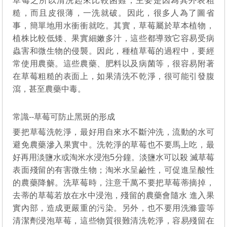
草莓之所以清洗起來比較困難，主要是因為其外表粗
糙，而且皮很薄，一洗就破。因此，很多人為了圖省
事，簡單地用水衝衝就吃。其實，草莓屬於草本植物，
植株比較低矮、果實細嫩多汁，這些都導致它容易受病
蟲害和微生物的侵襲。因此，種植草莓的過程中，要經
常使用農藥。這些農藥、肥料以及病菌等，很容易附著
在草莓粗糙的表面上，如果清洗不乾淨，很可能引發腹
瀉，甚至農藥中毒。
常識--草莓可防止黑斑的形成
要把草莓洗乾淨，最好用自來水不斷沖洗，流動的水可
避免農藥滲入果實中。洗乾淨的草莓也不要馬上吃，最
好再用淡鹽水或淘米水浸泡5分鐘。淡鹽水可以殺 滅草莓
表面殘留的有害微生物；淘米水呈鹼性，可促進呈酸性
的農藥降解。洗草莓時，注意千萬不要把草莓蒂摘掉，
去蒂的草莓若放在水中浸泡，殘留的農藥會隨水 進入果
實內部，造成更嚴重的污染。另外，也不要用洗滌靈等
清潔劑浸泡草莓，這些物質很難清洗乾淨，容易殘留在