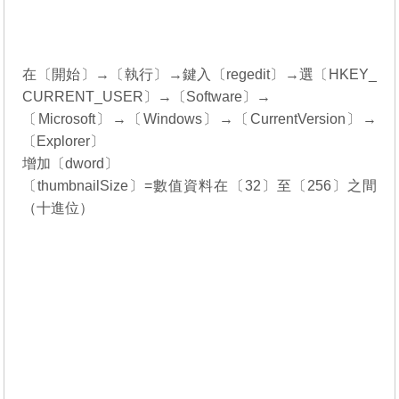
在〔開始〕→〔執行〕→鍵入〔regedit〕→選〔HKEY_
CURRENT_USER〕→〔Software〕→
〔Microsoft〕→〔Windows〕→〔CurrentVersion〕→
〔Explorer〕
增加〔dword〕
〔thumbnailSize〕=數值資料在〔32〕至〔256〕之間
（十進位）