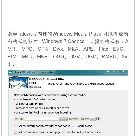
讓Windows 7內建的Windows Media Player可以播放所
有格式的影片 - Windows 7 Codecs，支援的格式有：A
MR、 MPC、OFR、Divx、MKA、APE、Flac、EVO、
FLV、M4B、MKV、OGG、OGV、OGM、RMVB、Xvi
d...。