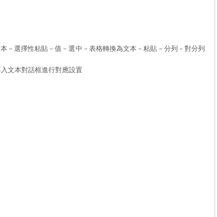
文本－選擇性粘貼－值－選中－表格轉換為文本－粘貼－分列－對分列
導入文本對話框進行對應設置