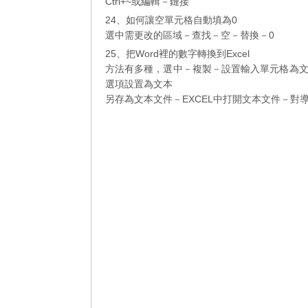
Ctrl+~或編輯－鏈接
24、如何讓空單元格自動填為0
選中需更改的區域－查找－空－替換－0
25、把Word裡的數字轉換到Excel
方法有多種，選中－複製－設置輸入單元格為
選項設置為文本
另存為文本文件－EXCEL中打開文本文件－對