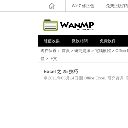
Win7 修正包
免費正版序
隨便收集
微軟相關
免費軟件
現在位置：
首頁
>
研究資源
>
電腦軟體
>
Office 
體
> 正文
Excel 之 25 技巧
2011年05月14日
Office Excel
,
研究資源
,