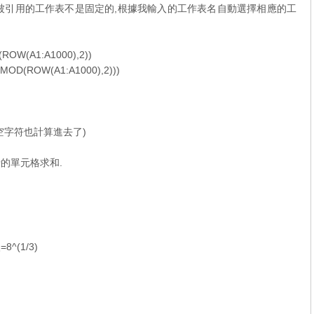
被引用的工作表不是固定的,根據我輸入的工作表名自動選擇相應的工
OW(A1:A1000),2))
D(ROW(A1:A1000),2)))
空字符也計算進去了)
的單元格求和.
(1/3)