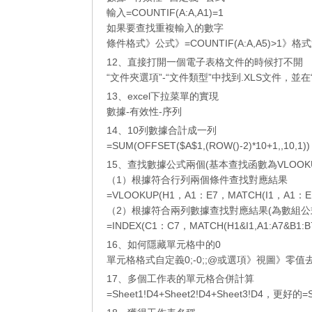
輸入=COUNTIF(A:A,A1)=1
如果要查找重複輸入的數字
條件格式》公式》=COUNTIF(A:A,A5)>1》格
12、直接打開一個電子表格文件的時候打不開
“文件夾選項”-“文件類型”中找到.XLS文件，
13、excel下拉菜單的實現
數據-有效性-序列
14、10列數據合計成一列
=SUM(OFFSET($A$​​1,(ROW()-2)*10+1,,10,1))
15、查找數據公式兩個(基本查找函數為VLOOKUP
（1）根據符合行列兩個條件查找對應結果
=VLOOKUP(H1，A1：E7，MATCH(I1，A1：E
（2）根據符合兩列數據查找對應結果(為數組公
=INDEX(C1：C7，MATCH(H1&I1,A1:A7&B1:B7
16、如何隱藏單元格中的0
單元格格式自定義0;-0;;@或選項》視圖》零
17、多個工作表的單元格合併計算
=Sheet1!D4+Sheet2!D4+Sheet3!D4，更好的=SU