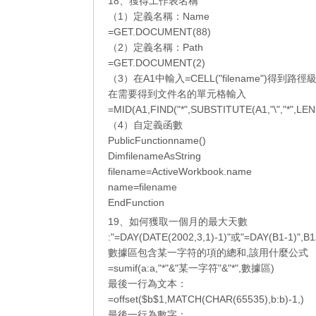
18、獲得工作表名稱
（1）定義名稱：Name
=GET.DOCUMENT(88)
（2）定義名稱：Path
=GET.DOCUMENT(2)
（3）在A1中輸入=CELL("filename")得到路
在需要得到文件名的單元格輸入
=MID(A1,FIND("*",SUBSTITUTE(A1,"\","*",LEN
（4）自定義函數
PublicFunctionname()
DimfilenameAsString
filename=ActiveWorkbook.name
name=filename
EndFunction
19、如何獲取一個月的最大天數
:"=DAY(DATE(2002,3​​,1)-1)"或"=DAY(B1-1)",
數據區包含某一字符的項的總和,該用什麼公式
=sumif(a:a,"*"&"某一字符"&"*",數據區)
最後一行為文本：
=offset($b$1,MATCH(CHAR(65535),b:b)-1,)
最後一行為數字：