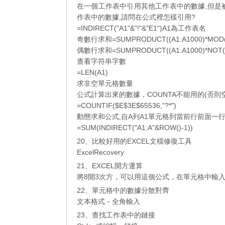
在一個工作表中引用其他工作表中的數據,但是
作表中的數據,請問在公式裡怎樣引用?
=INDIRECT("A1"&"!"&"E1")A1為工作表名
奇數行求和=SUMPRODUCT((A1:A1000)*MOD(R
偶數行求和=SUMPRODUCT((A1:A1000)*NOT(MO
查看字符串字數
=LEN(A1)
求非空單元格數量
公式計算出來的數據，COUNTA不能用的(否則
=COUNTIF($E$3E$65536,"?*")
動態求和公式,自A列A1單元格到當前行前面一行
=SUM(INDIRECT("A1:A"&ROW()-1))
20、比較好用的EXCEL文檔修復工具
ExcelRecovery
21、EXCEL開方運算
將8開3次方，可以用這個公式，在單元格中輸入=8^
22、單元格中的數據分散對齊
文本格式－全角輸入
23、查找工作表中的鏈接