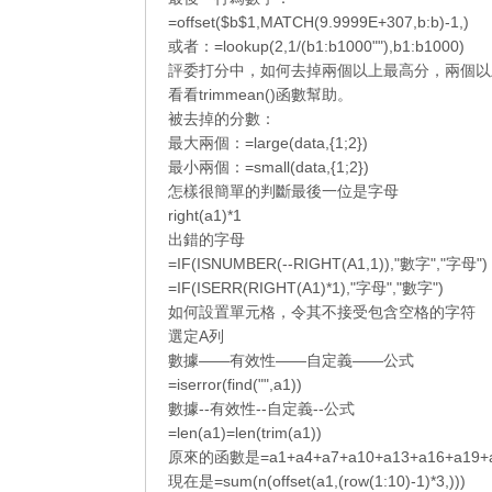
=offset($b$1,MATCH(9.9999E+307,b:b)-1,)
或者：=lookup(2,1/(b1:b1000""),b1:b1000)
評委打分中，如何去掉兩個以上最高分，兩個以
看看trimmean()函數幫助。
被去掉的分數：
最大兩個：=large(data,{1;2})
最小兩個：=small(data,{1;2})
怎樣很簡單的判斷最後一位是字母
right(a1)*1
出錯的字母
=IF(ISNUMBER(--RIGHT(A1,1)),"數字","字母")
=IF(ISERR(RIGHT(A1)*1),"字母","數字")
如何設置單元格，令其不接受包含空格的字符
選定A列
數據——有效性——自定義——公式
=iserror(find("",a1))
數據--有效性--自定義--公式
=len(a1)=len(trim(a1))
原來的函數是=a1+a4+a7+a10+a13+a16+a19+a22
現在是=sum(n(offset(a1,(row(1:10)-1)*3,)))