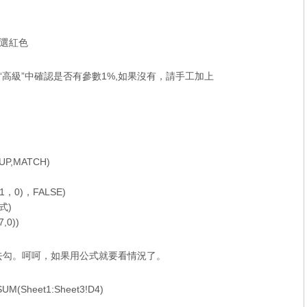
式選紅色
並在“高級”中確認是否有參數1%,如果沒有，請手工加上
,MATCH)
1，0)，FALSE)
式)
,0))
值去勾。呵呵，如果用公式就要看情況了。
M(Sheet1:Sheet3!D4)