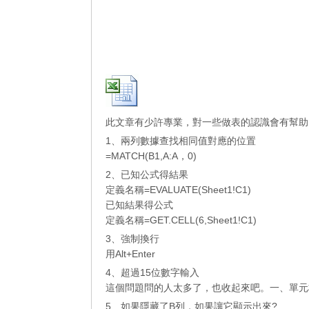
此文章有少許專業，對一些做表的認識會有幫助
1、兩列數據查找相同值對應的位置
=MATCH(B1,A:A，0)
2、已知公式得結果
定義名稱=EVALUATE(Sheet1!C1)
已知結果得公式
定義名稱=GET.CELL(6,Sheet1!C1)
3、強制換行
用Alt+Enter
4、超過15位數字輸入
這個問題問的人太多了，也收起來吧。一、單元
5、如果隱藏了B列，如果讓它顯示出來?