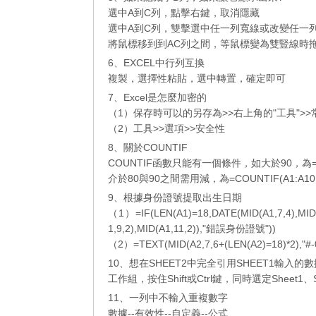
選中A到C列，點擊右鍵，取消隱藏
選中A到C列，雙擊選中任一列寬線或改變任一
將鼠標移到到AC列之間，等鼠標變為雙豎線時
6、EXCEL中行列互換
複製，選擇性粘​​貼，選中轉置，確定即可
7、Excel是怎麼加密的
（1）保存時可以的另存為>>右上角的"工具">>
（2）工具>>選項>>安全性
8、關於COUNTIF
COUNTIF函數只能有一個條件，如大於90，為=COUNT
介於80與90之間需用減，為=COUNTIF(A1:A10,">80
9、根據身份證號提取出生日期
（1）=IF(LEN(A1)=18,DATE(MID(A1,7,4),MID(A
1,9,2),MID(A1,11,2)),"錯誤身份證號"))
（2）=TEXT(MID(A2,7,6+(LEN(A2)=18)*2),"#-0
10、想在SHEET2中完全引用SHEET1輸入的數
工作組，按住Shift或Ctrl鍵，同時選定Sheet1、S
11、一列中不輸入重複數字
數據--有效性--自定義--公式