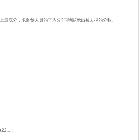
上最底分，求剩餘人員的平均分?同時顯示出被去掉的分數。
.....