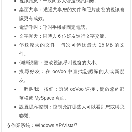
視訊訊息：一次向多人發送視訊問候。
桌面共享：透過共享您的文件和照片使您的視訊會
議更有成效。
電話呼叫：呼叫手機或固定電話。
文字聊天：同時與 6 位好友進行文字交流。
傳送較大的文件：每次可傳送最大 25 MB 的文
件。
側欄視圖:：更改視訊呼叫視窗的大小。
搜尋好友：在 ooVoo 中查找您認識的人或新朋
友。
「呼叫我」按鈕：透過 ooVoo 連接，開啟您的部
落格或 MySpace 頁面。
設置隱私控制：控制允許哪些人可以看到您或與您
聯繫。
§
作業系統：Windows XP/Vista/7