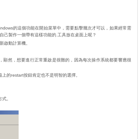
dows的這個功能在開始菜單​​中，需要點擊幾次才可以，如果經常需
自己製作一個帶有這樣功能的.工具放在桌面上呢？
新啟動計算機。
了，顯然，想要進行正常重啟是很難的，因為每次操作系統都要響應很
的restart按鈕肯定也不是明智的選擇。
方式。