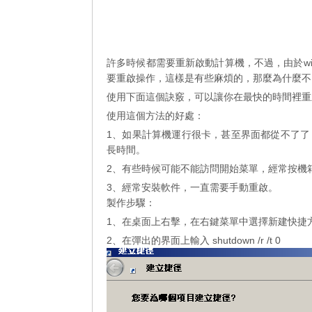
許多時候都需要重新啟動計算機，不過，由於win
要重啟操作，這樣是有些麻煩的，那麼為什麼不
使用下面這個訣竅，可以讓你在最快的時間裡重
使用這個方法的好處：
1、如果計算機運行很卡，甚至界面都從不了
長時間。
2、有些時候可能不能訪問開始菜單，經常按機箱上
3、經常安裝軟件，一直需要手動重啟。
製作步驟：
1、在桌面上右擊，在右鍵菜單中選擇新建快捷
2、在彈出的界面上輸入 shutdown /r /t 0