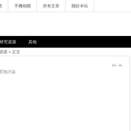
號
手機相關
所有文章
關於本站
研究資源
其他
資源
> 正文
A+
A-
暫無評論