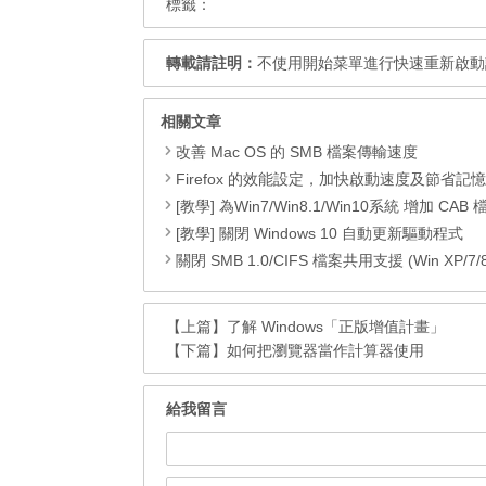
標籤：
轉載請註明：
不使用開始菜單進行快速重新啟動
相關文章
改善 Mac OS 的 SMB 檔案傳輸速度
Firefox 的效能設定，加快啟動速度及節省記
[教學] 為Win7/Win8.1/Win10系統 增加 CAB 檔的右鍵安
[教學] 關閉 Windows 10 自動更新驅動程式
關閉 SMB 1.0/CIFS 檔案共用支援 (Win XP/7/8/8.1
【上篇】
了解 Windows「正版增值計畫」
【下篇】
如何把瀏覽器當作計算器使用
給我留言