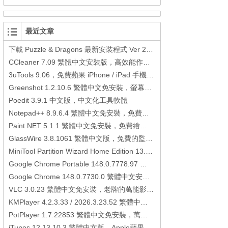
最近文章
下載 Puzzle & Dragons 最新安裝程式 Ver 23.3.2 日本版、港台版… (PAD Radar) (.apk) (.xapk)
CCleaner 7.09 繁體中文安裝版，高效能作業系統清理軟體
3uTools 9.06，免費蘋果 iPhone / iPad 手機平板電腦管理備份還原軟體
Greenshot 1.2.10.6 繁體中文免安裝，螢幕抓圖軟體，1.3.315 安裝版
Poedit 3.9.1 中文版，中文化工具軟體
Notepad++ 8.9.6.4 繁體中文免安裝，免費的代碼編輯器
Paint.NET 5.1.1 繁體中文免安裝，免費繪圖軟體取代微軟小畫家
GlassWire 3.8.1061 繁體中文版，免費的監控電腦連線狀態、網路流量監控/統計工具
MiniTool Partition Wizard Home Edition 13.6，好用的磁碟分割工具
Google Chrome Portable 148.0.7778.97 繁體中文免安裝，Google瀏覽器
Google Chrome 148.0.7730.0 繁體中文安裝版，Google瀏覽器
VLC 3.0.23 繁體中文免安裝，老牌的萬能影片播放軟體免安裝中文版
KMPlayer 4.2.3.33 / 2026.3.23.52 繁體中文免安裝，超強的多媒體播放器
PotPlayer 1.7.22853 繁體中文免安裝，萬能硬解影音播放器
iTunes 12.13.10.3 繁體中文版，Apple蘋果用戶必備軟體