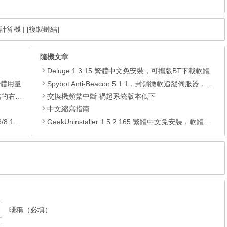
計算機
|
[複製鏈結]
隨機文章
Deluge 1.3.15 繁體中文免安裝，可攜版BT下載軟體
憶體用量
Spybot Anti-Beacon 5.1.1，封鎖微軟追蹤伺服器，Windows 11/10/8.1/8/7
裝的功能
交換機頻繁中斷 禍起系統版本低下
中文縮寫指南
/10)
GeekUninstaller 1.5.2.165 繁體中文免安裝，軟體移除工具
暱稱（必填）