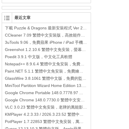
最近文章
下載 Puzzle & Dragons 最新安裝程式 Ver 23.3.2 日本版、港台版… (PAD Radar) (.apk) (.xapk)
CCleaner 7.09 繁體中文安裝版，高效能作業系統清理軟體
3uTools 9.06，免費蘋果 iPhone / iPad 手機平板電腦管理備份還原軟體
Greenshot 1.2.10.6 繁體中文免安裝，螢幕抓圖軟體，1.3.315 安裝版
Poedit 3.9.1 中文版，中文化工具軟體
Notepad++ 8.9.6.4 繁體中文免安裝，免費的代碼編輯器
Paint.NET 5.1.1 繁體中文免安裝，免費繪圖軟體取代微軟小畫家
GlassWire 3.8.1061 繁體中文版，免費的監控電腦連線狀態、網路流量監控/統計工具
MiniTool Partition Wizard Home Edition 13.6，好用的磁碟分割工具
Google Chrome Portable 148.0.7778.97 繁體中文免安裝，Google瀏覽器
Google Chrome 148.0.7730.0 繁體中文安裝版，Google瀏覽器
VLC 3.0.23 繁體中文免安裝，老牌的萬能影片播放軟體免安裝中文版
KMPlayer 4.2.3.33 / 2026.3.23.52 繁體中文免安裝，超強的多媒體播放器
PotPlayer 1.7.22853 繁體中文免安裝，萬能硬解影音播放器
iTunes 12.13.10.3 繁體中文版，Apple蘋果用戶必備軟體