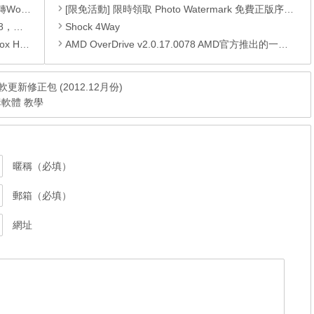
換成PDF
[限免活動] 限時領取 Photo Watermark 免費正版序號，價值$24.95。
驅動程式
Shock 4Way
oYourData Uninstaller Pro。
AMD OverDrive v2.0.17.0078 AMD官方推出的一款系統檢測、超頻工具 多語言版
e 微軟更新修正包 (2012.12月份)
剪輯軟體 教學
暱稱（必填）
郵箱（必填）
網址