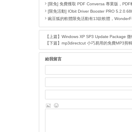
[限免] 免費獲取 PDF Conversa 專業版，PDF轉Word格式DOC或Word轉
[限免活動] IObit Driver Booster PRO 5.2.0.688，偵測並更新最新驅動程式，可以自動更新
豌豆狐的軟體限免活動有13款軟體，WonderFox HD Video Converter Factory Pro、 Watermark Software、WiseCare 365 Pro、Seed4.Me VPN、WinToFlash Professional、RightNote Standard、ONLYOFFICE Cloud Office、Epubor Ultimate、Folder Marker Home 、Clipà.Vu、Preloaders、Animiz Professional 以及 D
【上篇】
Windows XP SP3 Update Packag
【下篇】
mp3directcut 小巧易用的免費MP3
給我留言