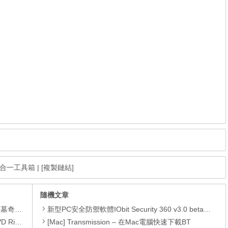
3 六合一工具箱
|
[複製鏈結]
隨機文章
GOAT OF DUTY》。
新型PC安全防禦軟體IObit Security 360 v3.0 beta繁中免費版
1 限免活動
[Mac] Transmission – 在Mac電腦快速下載BT