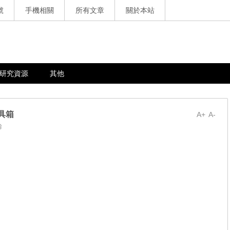
號
手機相關
所有文章
關於本站
研究資源
其他
工具箱
A+
A-
論