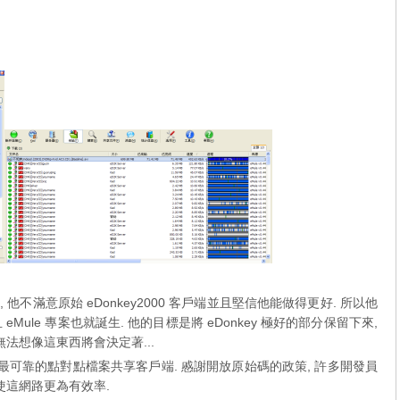
的人, 他不滿意原始 eDonkey2000 客戶端並且堅信他能做得更好. 所以他
Mule 專案也就誕生. 他的目標是將 eDonkey 極好的部分保留下來,
法想像這東西將會決定著...
並且最可靠的點對點檔案共享客戶端. 慼謝開放原始碼的政策, 許多開發員
使這網路更為有效率.