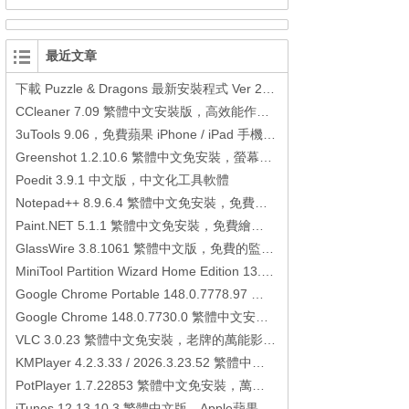
最近文章
下載 Puzzle & Dragons 最新安裝程式 Ver 23.3.2 日本版、港台版… (PAD Radar) (.apk) (.xapk)
CCleaner 7.09 繁體中文安裝版，高效能作業系統清理軟體
3uTools 9.06，免費蘋果 iPhone / iPad 手機平板電腦管理備份還原軟體
Greenshot 1.2.10.6 繁體中文免安裝，螢幕抓圖軟體，1.3.315 安裝版
Poedit 3.9.1 中文版，中文化工具軟體
Notepad++ 8.9.6.4 繁體中文免安裝，免費的代碼編輯器
Paint.NET 5.1.1 繁體中文免安裝，免費繪圖軟體取代微軟小畫家
GlassWire 3.8.1061 繁體中文版，免費的監控電腦連線狀態、網路流量監控/統計工具
MiniTool Partition Wizard Home Edition 13.6，好用的磁碟分割工具
Google Chrome Portable 148.0.7778.97 繁體中文免安裝，Google瀏覽器
Google Chrome 148.0.7730.0 繁體中文安裝版，Google瀏覽器
VLC 3.0.23 繁體中文免安裝，老牌的萬能影片播放軟體免安裝中文版
KMPlayer 4.2.3.33 / 2026.3.23.52 繁體中文免安裝，超強的多媒體播放器
PotPlayer 1.7.22853 繁體中文免安裝，萬能硬解影音播放器
iTunes 12.13.10.3 繁體中文版，Apple蘋果用戶必備軟體