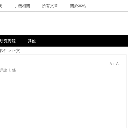
號
手機相關
所有文章
關於本站
研究資源
其他
軟件
> 正文
A+
A-
評論 1 條