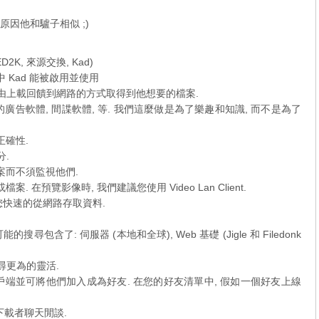
麼原因他和驢子相似 ;)
K, 來源交換, Kad)
2 中 Kad 能被啟用並使用
人經由上載回饋到網路的方式取得到他想要的檔案.
有任何的廣告軟體, 間諜軟體, 等. 我們這麼做是為了樂趣和知識, 而不是為了
正確性.
分.
案而不須監視他們.
在預覽影像時, 我們建議您使用 Video Lan Client.
 允許您快速的從網路存取資料.
搜尋包含了: 伺服器 (本地和全球), Web 基礎 (Jigle 和 Filedonk
搜尋更為的靈活.
戶端並可將他們加入成為好友. 在您的好友清單中, 假如一個好友上線
的下載者聊天閒談.