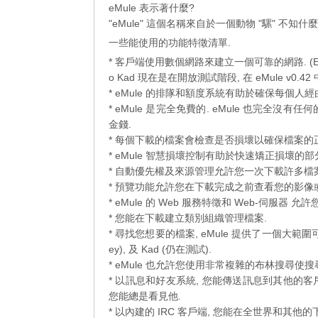
eMule 表示著什麼?
"eMule" 這個名稱來自於一個動物 "騾" 不知什
一些能使用的功能特徵清單.
* 客戶端使用數個網路來建立一個可靠的網路. (ED2
o Kad 現在是在開放測試階段, 在 eMule v0.4
* eMule 的排隊和額度系統有助於確保每個
* eMule 是完全免費的. eMule 也完全沒
金錢.
* 每個下載的檔案會檢查是否損壞以確保檔案的
* eMule 智慧損壞控制有助於快速矯正損壞的部
* 自動優先權及來源管理允許您一次下載許多檔
* 預覽功能允許您在下載完成之前查看您的影像或檔案. 
* eMule 的 Web 服務特徵和 Web-伺服器
* 您能在下載建立類別組織管理檔案.
* 尋找您想要的檔案, eMule 提供了一個大範圍可能的
ey), 及 Kad (仍在測試).
* eMule 也允許您使用非常複雜的布林搜尋使
* 以訊息和好友系統, 您能傳送訊息到其他的客
您能總是看見他.
* 以內建的 IRC 客戶端, 您能在全世界和其他