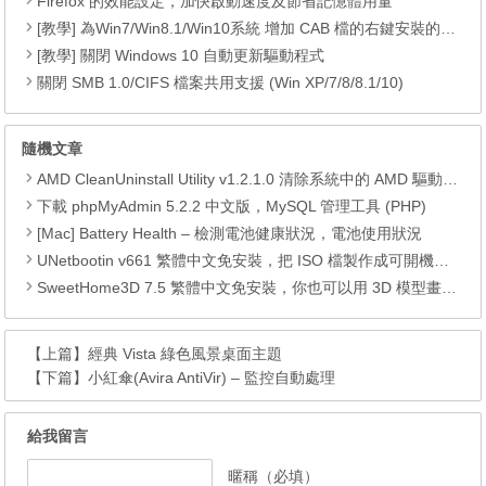
Firefox 的效能設定，加快啟動速度及節省記憶體用量
[教學] 為Win7/Win8.1/Win10系統 增加 CAB 檔的右鍵安裝的功能
[教學] 關閉 Windows 10 自動更新驅動程式
關閉 SMB 1.0/CIFS 檔案共用支援 (Win XP/7/8/8.1/10)
隨機文章
AMD CleanUninstall Utility v1.2.1.0 清除系統中的 AMD 驅動程式
下載 phpMyAdmin 5.2.2 中文版，MySQL 管理工具 (PHP)
[Mac] Battery Health – 檢測電池健康狀況，電池使用狀況
UNetbootin v661 繁體中文免安裝，把 ISO 檔製作成可開機的 USB 隨身碟
SweetHome3D 7.5 繁體中文免安裝，你也可以用 3D 模型畫出夢想的家
【上篇】
經典 Vista 綠色風景桌面主題
【下篇】
小紅傘(Avira AntiVir) – 監控自動處理
給我留言
暱稱（必填）