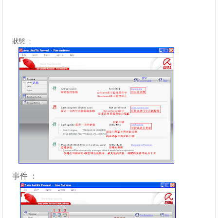
狀態 ：
事件 ：