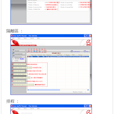
隔離區 ：
排程 ：