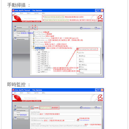
手動掃描 ：
即時監控 ：