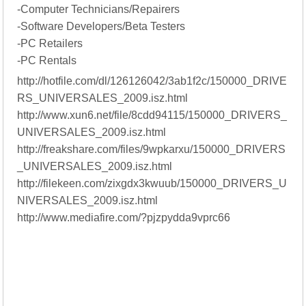
-Computer Technicians/Repairers
-Software Developers/Beta Testers
-PC Retailers
-PC Rentals
http://hotfile.com/dl/126126042/3ab1f2c/150000_DRIVE
RS_UNIVERSALES_2009.isz.html
http://www.xun6.net/file/8cdd94115/150000_DRIVERS_
UNIVERSALES_2009.isz.html
http://freakshare.com/files/9wpkarxu/150000_DRIVERS
_UNIVERSALES_2009.isz.html
http://filekeen.com/zixgdx3kwuub/150000_DRIVERS_U
NIVERSALES_2009.isz.html
http://www.mediafire.com/?pjzpydda9vprc66