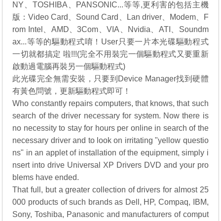
NY、TOSHIBA、PANSONIC...等等,更利害的包括主機
版：Video Card、Sound Card、Lan driver、Modem、F
rom Intel、AMD、3Com、VIA、Nvidia、ATI、Soundm
ax...等等的驅動程式唷！User只要一片本光碟驅動程式
一切就都搞定 啦!!!(完全不用裝完一個驅動程式又要重新
啟動過電腦再裝另一個驅動程式)
此光碟完全無需安裝，只要到Device Manager找到硬體
有黃色問號，更新驅動程式即可！
Who constantly repairs computers, that knows, that such
search of the driver necessary for system. Now there is
no necessity to stay for hours per online in search of the
necessary driver and to look on irritating "yellow questio
ns" in an applet of installation of the equipment, simply i
nsert into drive Universal XP Drivers DVD and your pro
blems have ended.
That full, but a greater collection of drivers for almost 25
000 products of such brands as Dell, HP, Compaq, IBM,
Sony, Toshiba, Panasonic and manufacturers of comput