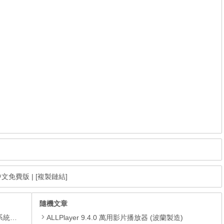
繁體中文免費版
|
[複製鏈結]
隨機文章
理軟體
ALLPlayer 9.4.0 萬用影片播放器 (波蘭製造)