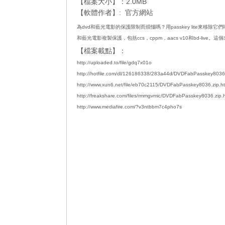
【檔案大小】：2.0MB
【軟體作者】:
官方網站
為dvd和藍光電影的保護限制而煩惱嗎？用passkey lite來移除它們吧。這
和藍光電影複製保護，包括ccs，cppm，aacs v10和bd-li
【檔案載點】：
http://uploaded.to/file/gdq7x01o
http://hotfile.com/dl/126186338/283a44d/DVDFabPasskey8036.
http://www.xun6.net/file/eb70c2115/DVDFabPasskey8036.zip.ht
http://freakshare.com/files/rmmgvmic/DVDFabPasskey8036.zip.
http://www.mediafire.com/?v3ntbbm7c4pho7s