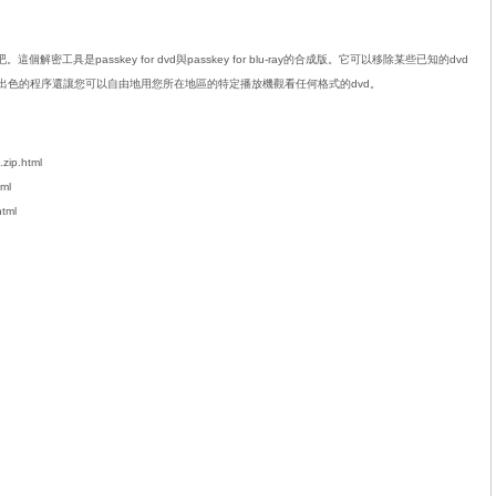
個解密工具是passkey for dvd與passkey for blu-ray的合成版。它可以移除某些已知的dvd
ve。這個出色的程序還讓您可以自由地用您所在地區的特定播放機觀看任何格式的dvd。
zip.html
ml
html