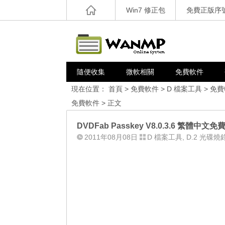
Win7 修正包
免費正版序
隨便收集
微軟相關
免費軟件
現在位置：
首頁
>
免費軟件
>
D 檔案工具
>
免費
免費軟件
> 正文
DVDFab Passkey V8.0.3.6 繁體中文免
2011年08月08日
D 檔案工具
,
D.2 光碟燒