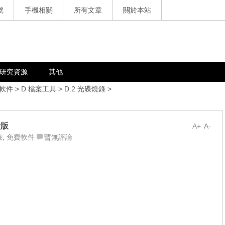
號
手機相關
所有文章
關於本站
研究資源
其他
軟件
>
D 檔案工具
>
D.2 光碟燒錄
>
費版
A+
A-
錄
,
免費軟件
暫無評論