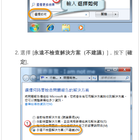
選擇 [
永遠不檢查解決方案（不建議）
]，按下 [
確
定
]。