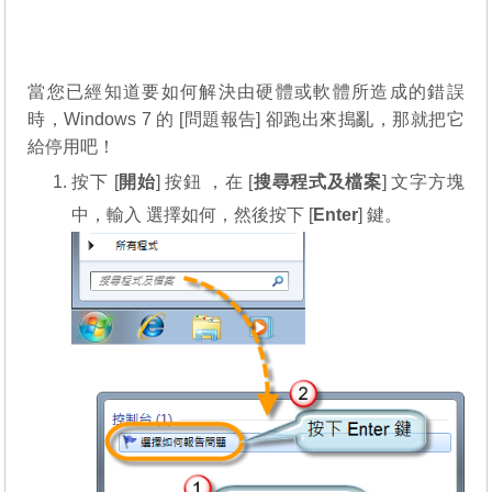
當您已經知道要如何解決由硬體或軟體所造成的錯誤
時，Windows 7 的 [問題報告] 卻跑出來搗亂，那就把它
給停用吧！
按下 [
開始
] 按鈕 ，在 [
搜尋程式及檔案
] 文字方塊
中，輸入 選擇如何，然後按下 [
Enter
] 鍵。