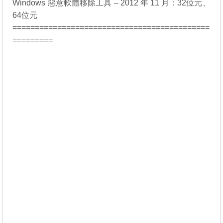
Windows 惡意軟體移除工具 – 2012 年 11 月：
32位元
、
64位元
============================================
=========