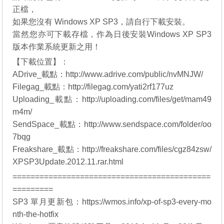
正檔，
如果您沒有
Windows XP SP3
，請自行下載安裝。
當然您亦可下載存檔，作為日後安裝
Windows XP SP3
版本作業系統更新之用！
【下載位置】：
ADrive_載點：
http://www.adrive.com/public/nvMNJW/
Filegag_載點：
http://filegag.com/yati2rf177uz
Uploading_載點：
http://uploading.com/files/get/mam49
m4m/
SendSpace_載點：
http://www.sendspace.com/folder/oo
7bqg
Freakshare_載點：
http://freakshare.com/files/cgz84zsw/
XPSP3Update.2012.11.rar.html
============================================
=========
SP3 單月更新包：
https://wmos.info/xp-of-sp3-every-mo
nth-the-hotfix