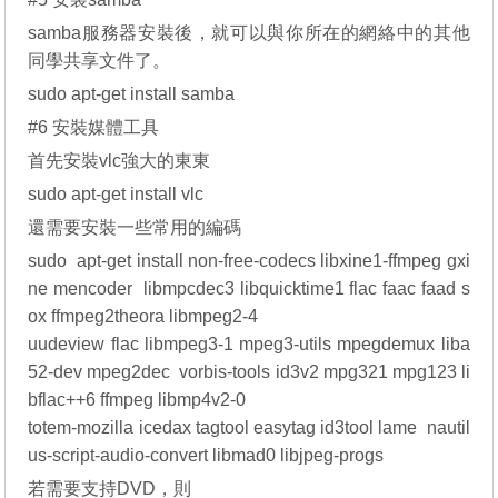
samba服務器安裝後，就可以與你所在的網絡中的其他
同學共享文件了。
sudo apt-get install samba
#6 安裝媒體工具
首先安裝vlc強大的東東
sudo apt-get install vlc
還需要安裝一些常用的編碼
sudo apt-get install non-free-codecs libxine1-ffmpeg gxi
ne mencoder libmpcdec3 libquicktime1 flac faac faad s
ox ffmpeg2theora libmpeg2-4
uudeview flac libmpeg3-1 mpeg3-utils mpegdemux liba
52-dev mpeg2dec vorbis-tools id3v2 mpg321 mpg123 li
bflac++6 ffmpeg libmp4v2-0
totem-mozilla icedax tagtool easytag id3tool lame nautil
us-script-audio-convert libmad0 libjpeg-progs
若需要支持DVD，則