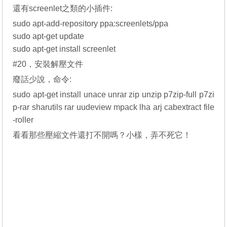
還有screenlet之類的小插件:
sudo apt-add-repository ppa:screenlets/ppa
sudo apt-get update
sudo apt-get install screenlet
#20，安裝解壓文件
廢話少說，命令:
sudo apt-get install unace unrar zip unzip p7zip-full p7zi
p-rar sharutils rar uudeview mpack lha arj cabextract file
-roller
看看那些壓縮文件還打不開嗎？小樣，弄不死它！