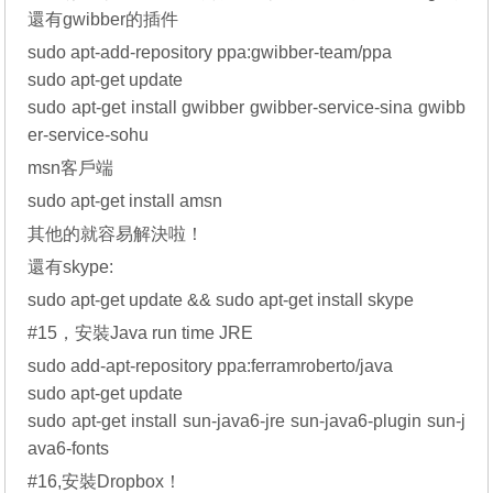
還有gwibber的插件
sudo apt-add-repository ppa:gwibber-team/ppa
sudo apt-get update
sudo apt-get install gwibber gwibber-service-sina gwibb
er-service-sohu
msn客戶端
sudo apt-get install amsn
其他的就容易解決啦！
還有skype:
sudo apt-get update && sudo apt-get install skype
#15，安裝Java run time JRE
sudo add-apt-repository ppa:ferramroberto/java
sudo apt-get update
sudo apt-get install sun-java6-jre sun-java6-plugin sun-j
ava6-fonts
#16,安裝Dropbox！