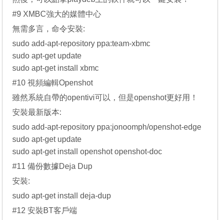
#9 XMBC強大的媒體中心
無需多言，命令安裝:
sudo add-apt-repository ppa:team-xbmc
sudo apt-get update
sudo apt-get install xbmc
#10 視頻編輯Openshot
雖然系統自帶的opentivi可以，但是openshot更好用！
安裝最新版本:
sudo add-apt-repository ppa:jonoomph/openshot-edge
sudo apt-get update
sudo apt-get install openshot openshot-doc
#11 備份數據Deja Dup
安裝:
sudo apt-get install deja-dup
#12 安裝BT客戶端