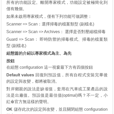
所有的功能設定。離開專家模式，功能設定被極簡化到
僅有幾個。
如果未啟用專家模式，僅有下列功能可做調整：
Scanner => Scan：選擇掃毒的檔案類型 (副檔名)
Scanner => Scan => Archives： 選擇是否對壓縮檔掃毒
Guard => Scan： 即時防禦的掃毒模式、掃毒的檔案類
型 (副檔名)
組態篇的介紹以專家模式為主、為先
按鈕
在組態 configuration 這一視窗最下方有四個按鈕
Default values
回復到預設值，所有自程式安裝完畢後
的設定與改變，都將被取消。
對岸鄉親的說法是缺省值，套用在汽車或工業產品的說
法是出廠值。預設值是最佳值(optimal)嗎？不一定，小
紅傘官方無這樣的聲明。
OK
儲存此次的設定與改變，並且關閉組態 configuration