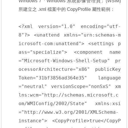
Windows 7「Windows 系統影像管理員」(WSIM)
所建立之 .xml 檔案中的 CopyProfile 屬性範例：
<?xml version="1.0" encoding="utf-
8"?> <unattend xmlns="urn:schemas-m
icrosoft-com:unattend"> <settings p
ass="specialize"> <component name
="Microsoft-Windows-Shell-Setup" pr
ocessorArchitecture="x86" publicKey
Token="31bf3856ad364e35" language
="neutral" versionScope="nonSxS" xm
lns:wcm="http://schemas.microsoft.c
om/WMIConfig/2002/State" xmlns:xsi
="http://www.w3.org/2001/XMLSchema-
instance"> <CopyProfile>true</CopyP