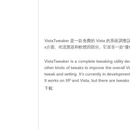
VistaTweaker 是一款免費的 Vista 的
s介面、IE流覽器和軟體四部分。它並非一款“
VistaTweaker is a complete tweaking utility de
other kinds of tweaks to improve the overall Vi
tweak and setting. It’s currently in developme
It works on XP and Vista, but there are tweaks 
下載: