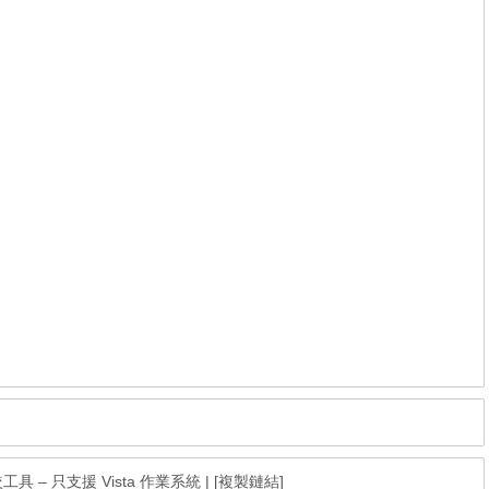
統調較工具 – 只支援 Vista 作業系統
|
[複製鏈結]