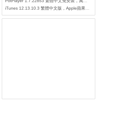
PotPlayer 1.7.22853 繁體中文免安裝，萬能硬解影音播放器
iTunes 12.13.10.3 繁體中文版，Apple蘋果用戶必備軟體