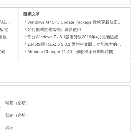
隨機文章
理軟體
Windows XP SP3 Update Package 微軟更新修正包 (2012.02月份)
還原軟體
如何把瀏覽器當作計算器使用
 安裝版
部分Windows 7 / 8.1設備升級2019年4月更新匯總出現卡死情況
2345好壓 HaoZip 5.3.1 繁體中文版，功能強大的免費壓縮軟體
編輯器
Attribute Changer 11.40，修改檔案日期與時間
暱稱（必填）
郵箱（必填）
網址