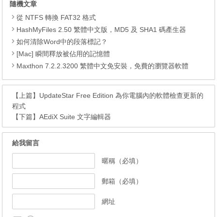
隨機文章
從 NTFS 轉換 FAT32 格式
HashMyFiles 2.50 繁體中文版，MD5 及 SHA1 碼產生器
如何清除Word中的段落標記？
[Mac] 瞬間釋放被佔用的記憶體
Maxthon 7.2.2.3200 繁體中文免安裝，免費的瀏覽器軟體
【上篇】
UpdateStar Free Edition 為你電腦內的軟體檢查更新的
程式
【下篇】
AEdiX Suite 文字編輯器
給我留言
暱稱（必填）
郵箱（必填）
網址