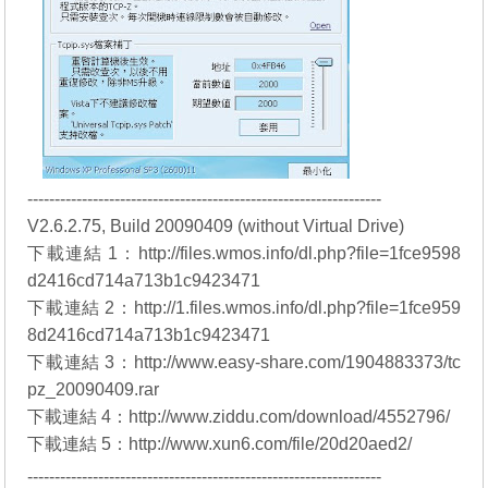
-----------------------------------------------------------------
V2.6.2.75, Build 20090409 (without Virtual Drive)
下載連結 1：
http://files.wmos.info/dl.php?file=1fce9598
d2416cd714a713b1c9423471
下載連結 2：
http://1.files.wmos.info/dl.php?file=1fce959
8d2416cd714a713b1c9423471
下載連結 3：
http://www.easy-share.com/1904883373/tc
pz_20090409.rar
下載連結 4：
http://www.ziddu.com/download/4552796/
下載連結 5：
http://www.xun6.com/file/20d20aed2/
-----------------------------------------------------------------