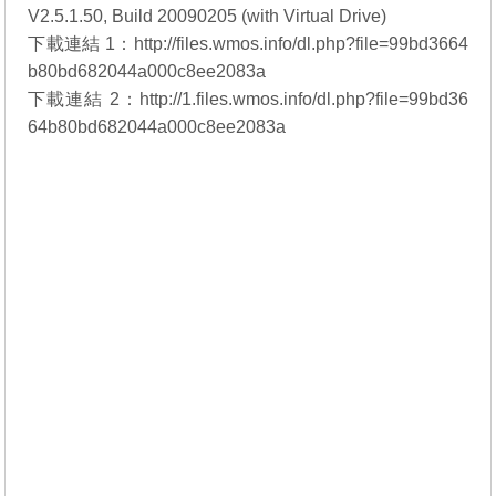
V2.5.1.50, Build 20090205 (with Virtual Drive)
下載連結 1：
http://files.wmos.info/dl.php?file=99bd3664
b80bd682044a000c8ee2083a
下載連結 2：
http://1.files.wmos.info/dl.php?file=99bd36
64b80bd682044a000c8ee2083a