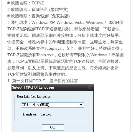
# 軟體名稱：TCP-Z
# 軟體語言：多國語言 (繁體中文)
# 軟體種類：查詢/破解 (免安裝版)
# 運行環境：Windows XP, Windows Vista, Windows 7, 32/64位
TCP-Z能夠破解TCP/IP連接數限制，釋放網絡潛能，下載更快，
瀏覽更流暢。圖表顯示網絡連接數據，分析下載速度的好幫手。
快捷安全：修改內存中的半開連接數限制值，立即生效，無需重
啟。不修改系統文件Tcpip.sys，安全。兼容性好：特徵碼查找，
TCP-Z認識所有Tcpip.sys，通殺所有帶限制的Windows！專業圖
表：TCP-Z實時顯示系統當前活動的TCP連接數、半開連接數、
新建隊列，以及上傳、下載速度的歷史曲線。每分鐘統計更新
TCP新建隊列超限警告事件次數。
1. 第一次打開TCP-Z，選擇你要的語言