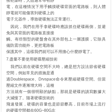
候乾燥時，人體通常帶有靜
電，在這種情況下用手觸摸硬碟背面的電路板，則人體
靜電就可能傷害到硬碟上的
電子元器件，導致硬碟無法正常運行。
因此，我們在用手拿硬碟時應該抓住硬碟兩側，並避
免與其背面的電路板直接接
觸。有些類型的硬盤會在其外部包上一層護膜，它除具
備防震功能外，更把電路板
保護其中，這樣我們就可以不用擔心什麼靜電了。
7.盡量不要使用硬碟壓縮技術
我們以前在硬碟空間不大時，總是想方設法節省硬碟
空間，例如常見的措施是通
過Doublespace、Drvspace命令來壓縮硬碟空間。但當
壓縮文件逐漸增大時，這種
方法就有一個很明顯的缺點，那就是硬碟的讀寫數據大
大減慢了。隨著硬碟技術的
飛速發展，硬碟的容量也是節節攀高，目前市場上流行
的硬碟空間都在60G~80G左