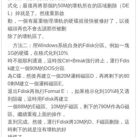
式化；最後再將那個約50M的壞軌所在的區域刪除（DE
L）掉就是了。然後重新啟
動，一個有嚴重物理壞軌的硬碟就很快被修好了，以後
磁頭再也不會去讀那些被刪
除了的壞軌區了。
方法二：用Windows系統自身的Fdisk分區。例如一塊
1G的硬碟，在格式化到10%
時不能順利通過，這時按Ctrl+Break強行終止，運行Fdis
k建立一個90M的DOS分區
為C碟，然後再建立一個20M邏輯磁區D，再將剩下的80
0剩M建立一個邏輯磁區E。
退出Fdisk再執行Format E：，如果格示化到10%時又遇
到阻礙，這時用Fdisk再建立
一個88M的E磁區、10M的F磁區，剩下的790M作為G磁
區。繼續重複上面的操作，
直到完成。然後，運行Fdisk將10M的D、F磁區刪除，這
時剩下的就是沒有壞軌的好