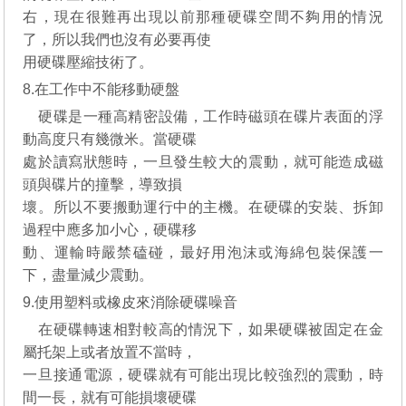
右，現在很難再出現以前那種硬碟空間不夠用的情況
了，所以我們也沒有必要再使
用硬碟壓縮技術了。
8.在工作中不能移動硬盤
硬碟是一種高精密設備，工作時磁頭在碟片表面的浮
動高度只有幾微米。當硬碟
處於讀寫狀態時，一旦發生較大的震動，就可能造成磁
頭與碟片的撞擊，導致損
壞。所以不要搬動運行中的主機。在硬碟的安裝、拆卸
過程中應多加小心，硬碟移
動、運輸時嚴禁磕碰，最好用泡沫或海綿包裝保護一
下，盡量減少震動。
9.使用塑料或橡皮來消除硬碟噪音
在硬碟轉速相對較高的情況下，如果硬碟被固定在金
屬托架上或者放置不當時，
一旦接通電源，硬碟就有可能出現比較強烈的震動，時
間一長，就有可能損壞硬碟