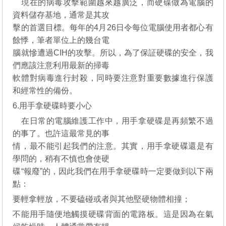
現在的病毒攻擊範圍越來越廣泛，而硬碟做為電腦的
資料儲存基地，通常是其攻
擊的首選目標。每年的4月26日令每位電腦使用者都心有
餘悸，筆者單位上的幾台電
腦就慘遭過CIH的攻擊。所以，為了保証硬碟的安全，我
們應該注意利用最新的掃毒
軟體對病毒進行封殺，同時要注意對重要數據進行保護
和經常性的備份。
6.用手拿硬碟時要小心
在日常的電腦維護工作中，用手拿硬碟是再頻繁不過
的事了。也許這最常見的事
情，最不能引起我們的注意。其實，用手拿硬碟還是有
學問的，稍有不慎也會使硬
碟“報廢”的，因此我們在用手拿硬碟時一定要做到以下兩
點：
要輕拿輕放，不要磕碰或者與其他堅硬物體相撞；
不能用手隨便地觸摸硬碟背面的電路板。這是因為在氣