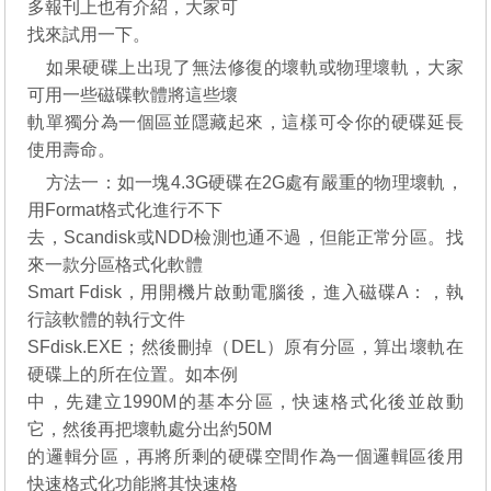
多報刊上也有介紹，大家可
找來試用一下。
如果硬碟上出現了無法修復的壞軌或物理壞軌，大家
可用一些磁碟軟體將這些壞
軌單獨分為一個區並隱藏起來，這樣可令你的硬碟延長
使用壽命。
方法一：如一塊4.3G硬碟在2G處有嚴重的物理壞軌，
用Format格式化進行不下
去，Scandisk或NDD檢測也通不過，但能正常分區。找
來一款分區格式化軟體
Smart Fdisk，用開機片啟動電腦後，進入磁碟A：，執
行該軟體的執行文件
SFdisk.EXE；然後刪掉（DEL）原有分區，算出壞軌在
硬碟上的所在位置。如本例
中，先建立1990M的基本分區，快速格式化後並啟動
它，然後再把壞軌處分出約50M
的邏輯分區，再將所剩的硬碟空間作為一個邏輯區後用
快速格式化功能將其快速格