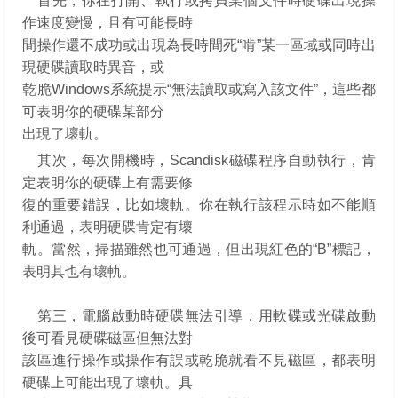
首先，你在打開、執行或拷貝某個文件時硬碟出現操
作速度變慢，且有可能長時
間操作還不成功或出現為長時間死“啃”某一區域或同時出
現硬碟讀取時異音，或
乾脆Windows系統提示“無法讀取或寫入該文件”，這些都
可表明你的硬碟某部分
出現了壞軌。
其次，每次開機時，Scandisk磁碟程序自動執行，肯
定表明你的硬碟上有需要修
復的重要錯誤，比如壞軌。你在執行該程示時如不能順
利通過，表明硬碟肯定有壞
軌。當然，掃描雖然也可通過，但出現紅色的“B”標記，
表明其也有壞軌。
第三，電腦啟動時硬碟無法引導，用軟碟或光碟啟動
後可看見硬碟磁區但無法對
該區進行操作或操作有誤或乾脆就看不見磁區，都表明
硬碟上可能出現了壞軌。具