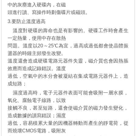
中的灰塵進入硬碟內，在磁
頭進行讀、寫操作時劃傷碟片或磁頭。
3.要防止溫度過高
溫度對硬碟的壽命也是有影響的。硬碟工作時會產生
一定熱量，使用中存在散熱
問題。溫度以20～25℃為宜，過高或過低都會使晶體振
盪器的時鐘主頻發生改變。
溫度還會造成硬碟電路元器件失靈，磁介質也會因熱脹
效應而造成記錄錯誤。溫度
過低，空氣中的水分會被凝結在集成電路元器件上，造
成短路；
濕度過高時，電子元器件表面可能會吸附一層水膜，
氧化、腐蝕電子線路，以致
接觸不良，甚至短路，還會使磁介質的磁力發生變化，
造成數據的讀寫錯誤；濕度
過低，容易積累大量的因機器轉動而產生的靜電荷，從
而燒壞CMOS電路，吸附灰