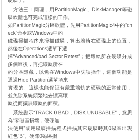
硬碟了。
方法三：同理，用PartitionMagic、DiskManager等磁
碟軟體也可完成這樣的工作。
如PartitionMagic分區軟體，先用PartitionMagic4中的“ch
eck”命令或Windows中的
磁碟掃描程序來掃描磁碟，算出壞軌在硬碟上的位置，
然後在Operations選單下選
擇“Advanced/bad Sector Retest”；把壞軌所在硬碟分成
多個區後，再把壞軌所在
的分區隱藏，以免在Windows中失誤操作，這個功能是
通過Hide Partition選單項來
實現的。這樣也能保証有嚴重壞軌的硬碟的正常使用，
並免除系統頻繁地去讀寫壞
軌從而擴展壞軌的面積。
系統顯示“TRACK 0 BAD，DISK UNUSABLE”，意思
為“零磁區損壞，硬碟無
法使用”或用磁碟掃描程式掃描其它硬碟時其0磁區出現
紅色“B”。硬碟0磁區損