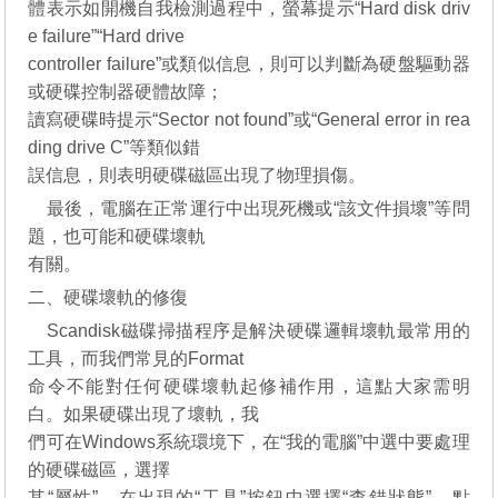
體表示如開機自我檢測過程中，螢幕提示“Hard disk driv
e failure”“Hard drive
controller failure”或類似信息，則可以判斷為硬盤驅動器
或硬碟控制器硬體故障；
讀寫硬碟時提示“Sector not found”或“General error in rea
ding drive C”等類似錯
誤信息，則表明硬碟磁區出現了物理損傷。
最後，電腦在正常運行中出現死機或“該文件損壞”等問
題，也可能和硬碟壞軌
有關。
二、硬碟壞軌的修復
Scandisk磁碟掃描程序是解決硬碟邏輯壞軌最常用的
工具，而我們常見的Format
命令不能對任何硬碟壞軌起修補作用，這點大家需明
白。如果硬碟出現了壞軌，我
們可在Windows系統環境下，在“我的電腦”中選中要處理
的硬碟磁區，選擇
其“屬性”，在出現的“工具”按鈕中選擇“查錯狀態”，點