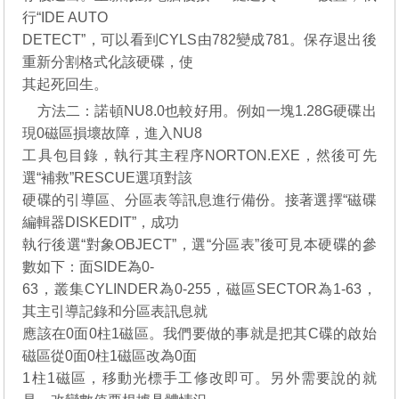
行“IDE AUTO
DETECT”，可以看到CYLS由782變成781。保存退出後
重新分割格式化該硬碟，使
其起死回生。
方法二：諾頓NU8.0也較好用。例如一塊1.28G硬碟出
現0磁區損壞故障，進入NU8
工具包目錄，執行其主程序NORTON.EXE，然後可先
選“補救”RESCUE選項對該
硬碟的引導區、分區表等訊息進行備份。接著選擇“磁碟
編輯器DISKEDIT”，成功
執行後選“對象OBJECT”，選“分區表”後可見本硬碟的參
數如下：面SIDE為0-
63，叢集CYLINDER為0-255，磁區SECTOR為1-63，
其主引導記錄和分區表訊息就
應該在0面0柱1磁區。我們要做的事就是把其C碟的啟始
磁區從0面0柱1磁區改為0面
1柱1磁區，移動光標手工修改即可。另外需要說的就