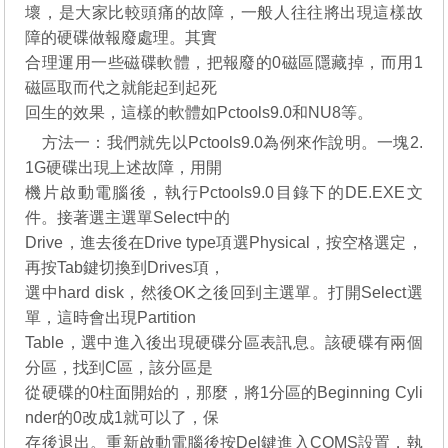
壞，是大家比較頭痛的故障，一般人往往將出現這樣故
障的硬碟做報廢處理。其實
合理運用一些磁碟軟體，把報廢的0磁區隱藏掉，而用1
磁區取而代之就能起到起死
回生的效果，這樣的軟體如Pctools9.0和NU8等。
方法一：我們就先以Pctools9.0為例來作說明。一塊2.
1G硬碟出現上述故障，用開
機片啟動電腦後，執行Pctools9.0目錄下的DE.EXE文
件。接著選主選單Select中的
Drive，進去後在Drive type項選Physical，按空格選定，
再按Tab鍵切換到Drives項，
選中hard disk，然後OK之後回到主選單。打開Select選
單，這時會出現Partition
Table，選中進入後出現硬碟分區表訊息。該硬碟有兩個
分區，找到C區，該分區是
從硬碟的0柱面開始的，那麼，將1分區的Beginning Cyli
nder的0改成1就可以了，保
存後退出。重新啟動電腦後按Del鍵進入COMS設置，執