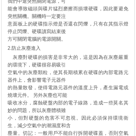
我們中途突然關閉電源，可
能會導致磁頭與碟片猛烈磨擦而損壞硬碟，因此要避免
突然關機。關機時一定要注
意面板上的硬碟指示燈是否還在閃爍，只有在其指示燈
停止閃爍、硬碟讀寫結束後
方可關閉電腦的電源開關。
2.防止灰塵進入
灰塵對硬碟的損害是非常大的，這是因為在灰塵嚴重
的環境下，硬碟很容易吸引
空氣中的灰塵顆粒，使其長期積累在硬碟的內部電路元
器件上，會影響電子元器件
的熱量散發，使得電路元器件的溫度上升，產生漏電或
燒壞元件。 另外灰塵也可能
吸收水分，腐蝕硬盤內部的電子線路，造成一些莫名其
妙的問題，所以灰塵體積雖
小，但對硬盤的危害不可忽視。因此必須保持環境衛
生，減少空氣中的潮濕度和含
塵量。切記：一般用戶不能自行拆開硬碟蓋，否則空氣