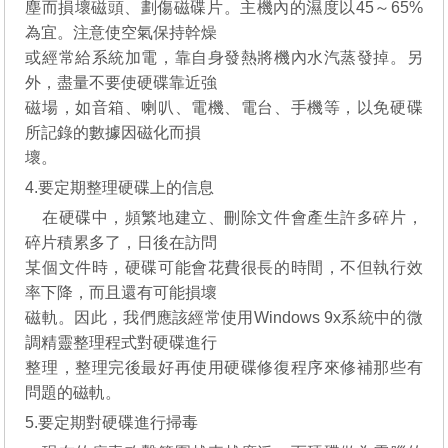
塵而損壞磁頭、劃傷磁碟片。主機內的濕度以45～65%
為宜。注意使空氣保持幹燥
或經常給系統加電，靠自身發熱將機內水汽蒸發掉。另
外，盡量不要使硬碟靠近強
磁場，如音箱、喇叭、電機、電台、手機等，以免硬碟
所記錄的數據因磁化而損
壞。
4.要定期整理硬碟上的信息
在硬碟中，頻繁地建立、刪除文件會產生許多碎片，
碎片積累多了，日後在訪問
某個文件時，硬碟可能會花費很長的時間，不但執行效
率下降，而且還有可能損壞
磁軌。因此，我們應該經常使用Windows 9x系統中的微
調精靈整理程式對硬碟進行
整理，整理完後最好再使用硬碟修復程序來修補那些有
問題的磁軌。
5.要定期對硬碟進行掃毒