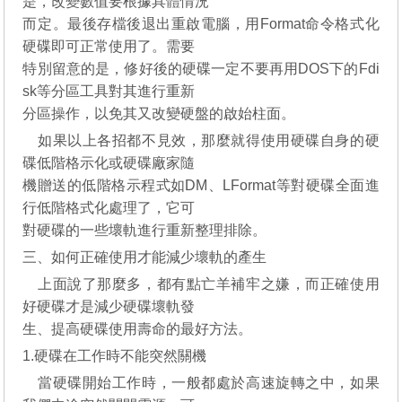
是，改變數值要根據具體情況
而定。最後存檔後退出重啟電腦，用Format命令格式化
硬碟即可正常使用了。需要
特別留意的是，修好後的硬碟一定不要再用DOS下的Fdi
sk等分區工具對其進行重新
分區操作，以免其又改變硬盤的啟始柱面。
如果以上各招都不見效，那麼就得使用硬碟自身的硬
碟低階格示化或硬碟廠家隨
機贈送的低階格示程式如DM、LFormat等對硬碟全面進
行低階格式化處理了，它可
對硬碟的一些壞軌進行重新整理排除。
三、如何正確使用才能減少壞軌的產生
上面說了那麼多，都有點亡羊補牢之嫌，而正確使用
好硬碟才是減少硬碟壞軌發
生、提高硬碟使用壽命的最好方法。
1.硬碟在工作時不能突然關機
當硬碟開始工作時，一般都處於高速旋轉之中，如果