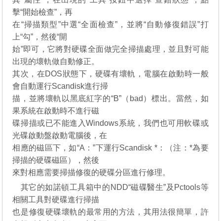
擊“開始檢查”，再
在“掃描類型”中選“全面檢查”，並將“自動修復錯誤”打
上“勾”，然後“開
始”即可，它將對硬碟全面做完全掃描處理，並且對可能
出現的壞軌做自動修正。
其次，在DOS狀態下，硬碟有壞軌，電腦在啟動時一般
會自動運行Scandisk進行掃
描，並將壞軌以黑底紅字的“B”（bad）標出。當然，如
果系統在啟動時不進行磁
碟掃描或已不能進入Windows系統，我們也可用軟碟或
光碟啟動盤啟動電腦後，在
相應的磁區下，如“A：”下運行Scandisk *：（注：*為要
掃描的硬碟磁區），然後
來對相應需要掃描修復的硬碟分區進行修理。
其它的如諾頓工具箱中的NDD“磁碟醫生”及Pctools等
相關工具對硬碟進行掃描
也是修復硬碟壞軌的最常用的方法，其用法很簡單，許