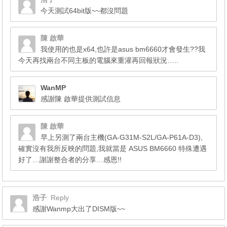
今天測試64bit版~~都沒問題
陳 啟華
我使用的也是x64,也許是asus bm6660才會發生??我
今天再找兩台不同主板的電腦來重灌再回報狀況…..
WanMP
感謝陳 啟華提供測試信息
陳 啟華
早上另測了兩台主機(GA-G31M-S2L/GA-P61A-D3),
確實沒有我所反映的問題,我就當是 ASUS BM6660 特殊遭遇
好了…謝謝整合者的分享…感恩!!
浩子
Reply
感謝Wanmp大出了DISM版~~