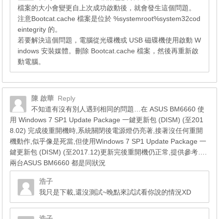
檔案的大小會變更自上次成功啟動後，就會發生這個問題。
注意Bootcat.cache 檔案是位於 %systemroot%system32cod
eintegrity 的。
若要解決這個問題，電腦從光碟機或 USB 磁碟機使用啟動 W
indows 安裝媒體。刪除 Bootcat.cache 檔案，然後再重新啟
動電腦。
陳 啟華
Reply
不知道有沒有別人遇到相同的問題…在 ASUS BM6660 使
用 Windows 7 SP1 Update Package 一鍵更新包 (DISM) (至201
8.02) 完成後重開機時,系統關閉後電源燈仍亮著,接著沒任何重開
機動作,似乎像是死當,但使用Windows 7 SP1 Update Package 一
鍵更新包 (DISM) (至2017.12)更新完後重開機仍正常,提供參考….
兩台ASUS BM6660 都是同狀況
浩子
我只是下載,還沒測試~晚點來試試看你說的情況XD
浩子