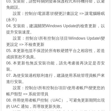
03. 安裝前，請暫時關閉螢幕保護程式和待機待命，以避
免錯誤。
03.
設置：控制台\電源選項\變更計畫設定 => 讓電腦睡眠
(永不)
04. 安裝前，建議關閉Windows Update的檢查更新，以
提升安裝速度。
04.
設置：控制台\所有控制台項目\Windows Update\變
更設定 => 不檢查更新
05. 本更新包並不保證於所有軟硬體平台之相容性，若造
成損害恕不負責。
06. 本更新包無反安裝功能，請先考慮後再決定是否安
裝。
07. 為使安裝過程順利進行，建議使用系統管理員帳戶來
進行安裝。
07.
設置：控制台\所有控制台項目\使用者帳戶\變更您的
帳戶類型 => 系統管理員
08. 停用使用者帳戶控制（UAC），可避免更新期間出現
的 UAC 通知，而導致更新失敗。