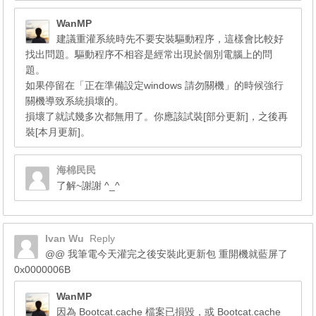
WanMP
建議重灌系統時先不要安裝驅動程序，這樣會比較好
找出問題。驅動程序不相容是經常出現於個別電腦上的問
題。
如果停留在「正在準備設定windows 請勿關機」的時候強行
關機導致系統損壞的。
損壞了就試幾多次都無用了。你應該試裝[部分更新]，之後再
裝[本月更新]。
海棉民民
了解~謝謝 ^_^
Ivan Wu
Reply
@@ 我筆電今天灌完之後安裝此更新包 重開機就藍屏了
0x0000006B
WanMP
因為 Bootcat.cache 檔案已損毀，或 Bootcat.cache