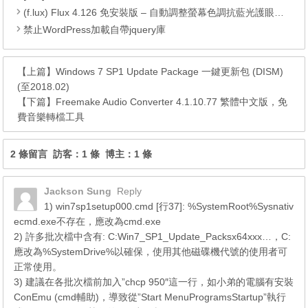
(f.lux) Flux 4.126 免安裝版 – 自動調整螢幕色調抗藍光護眼軟體
禁止WordPress加載自帶jquery庫
【上篇】
Windows 7 SP1 Update Package 一鍵更新包 (DISM)
(至2018.02)
【下篇】
Freemake Audio Converter 4.1.10.77 繁體中文版，免
費音樂轉檔工具
2 條留言 訪客：1 條 博主：1 條
Jackson Sung
Reply
1) win7sp1setup000.cmd [行37]: %SystemRoot%Sysnativ
ecmd.exe不存在，應改為cmd.exe
2) 許多批次檔中含有: C:Win7_SP1_Update_Packsx64xxx…，C:
應改為%SystemDrive%以確保，使用其他磁碟機代號的使用者可
正常使用。
3) 建議在各批次檔前加入”chcp 950″這一行，如小弟的電腦有安裝
ConEmu (cmd輔助)，導致從”Start MenuProgramsStartup”執行