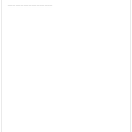
=================