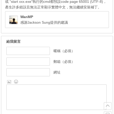
或 “start xxx.exe”執行的cmd都預設code page 65001 (UTF-8)，
產生許多錯誤且無法正常顯示繁體中文，無法繼續安裝補丁。
WanMP
感謝Jackson Sung提供的建議
給我留言
暱稱（必填）
郵箱（必填）
網址