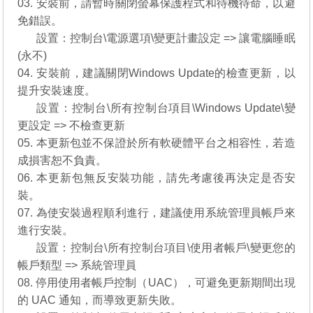
03. 安裝前，請暫時關閉螢幕保護程式和待機待命，以避
免錯誤。
03.
設置：控制台\電源選項\變更計畫設定 => 讓電腦睡眠
(永不)
04. 安裝前，建議關閉Windows Update的檢查更新，以
提升安裝速度。
04.
設置：控制台\所有控制台項目\Windows Update\變
更設定 => 不檢查更新
05. 本更新包並不保證於所有軟硬體平台之相容性，若造
成損害恕不負責。
06. 本更新包無反安裝功能，請先考慮後再決定是否安
裝。
07. 為使安裝過程順利進行，建議使用系統管理員帳戶來
進行安裝。
07.
設置：控制台\所有控制台項目\使用者帳戶\變更您的
帳戶類型 => 系統管理員
08. 停用使用者帳戶控制（UAC），可避免更新期間出現
的 UAC 通知，而導致更新失敗。