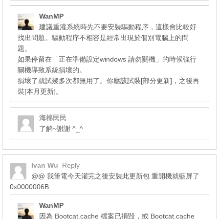
WanMP
建議重灌系統時先不要安裝驅動程序，這樣會比較好
找出問題。驅動程序不相容是經常出現於個別電腦上的問
題。
如果停留在「正在準備設定windows 請勿關機」的時候強行
關機導致系統損壞的。
損壞了就試幾多次都無用了。你應該試裝[部分更新]，之後再
裝[本月更新]。
海棉民民
了解~謝謝 ^_^
Ivan Wu
Reply
@@ 我筆電今天灌完之後安裝此更新包 重開機就藍屏了
0x0000006B
WanMP
因為 Bootcat.cache 檔案已損毀，或 Bootcat.cache