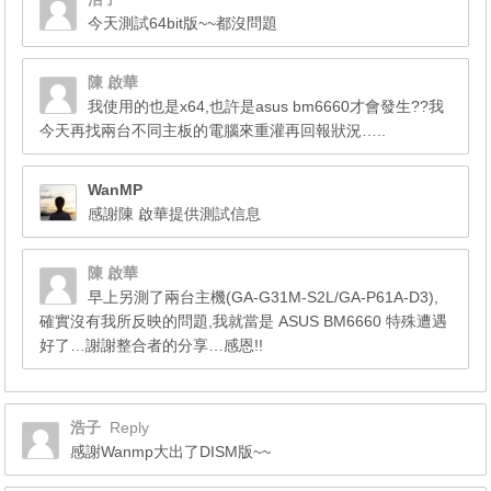
今天測試64bit版~~都沒問題
陳 啟華
我使用的也是x64,也許是asus bm6660才會發生??我
今天再找兩台不同主板的電腦來重灌再回報狀況…..
WanMP
感謝陳 啟華提供測試信息
陳 啟華
早上另測了兩台主機(GA-G31M-S2L/GA-P61A-D3),
確實沒有我所反映的問題,我就當是 ASUS BM6660 特殊遭遇
好了…謝謝整合者的分享…感恩!!
浩子
Reply
感謝Wanmp大出了DISM版~~