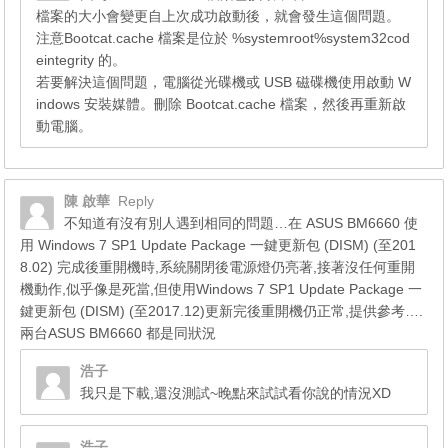
檔案的大小會變更自上次成功啟動後，就會發生這個問題。
注意Bootcat.cache 檔案是位於 %systemroot%system32cod
eintegrity 的。
若要解決這個問題，電腦從光碟機或 USB 磁碟機使用啟動 W
indows 安裝媒體。刪除 Bootcat.cache 檔案，然後再重新啟
動電腦。
陳 啟華
Reply
不知道有沒有別人遇到相同的問題…在 ASUS BM6660 使
用 Windows 7 SP1 Update Package 一鍵更新包 (DISM) (至201
8.02) 完成後重開機時,系統關閉後電源燈仍亮著,接著沒任何重開
機動作,似乎像是死當,但使用Windows 7 SP1 Update Package 一
鍵更新包 (DISM) (至2017.12)更新完後重開機仍正常,提供參考….
兩台ASUS BM6660 都是同狀況
浩子
我只是下載,還沒測試~晚點來試試看你說的情況XD
浩子