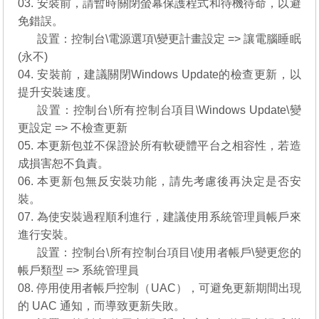
03. 安裝前，請暫時關閉螢幕保護程式和待機待命，以避
免錯誤。
03.
設置：控制台\電源選項\變更計畫設定 => 讓電腦睡眠
(永不)
04. 安裝前，建議關閉Windows Update的檢查更新，以
提升安裝速度。
04.
設置：控制台\所有控制台項目\Windows Update\變
更設定 => 不檢查更新
05. 本更新包並不保證於所有軟硬體平台之相容性，若造
成損害恕不負責。
06. 本更新包無反安裝功能，請先考慮後再決定是否安
裝。
07. 為使安裝過程順利進行，建議使用系統管理員帳戶來
進行安裝。
07.
設置：控制台\所有控制台項目\使用者帳戶\變更您的
帳戶類型 => 系統管理員
08. 停用使用者帳戶控制（UAC），可避免更新期間出現
的 UAC 通知，而導致更新失敗。