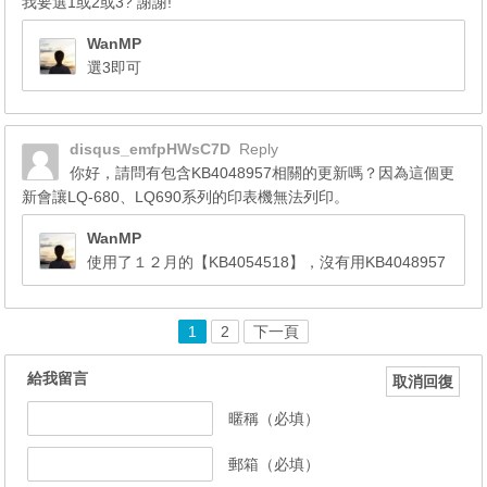
我要選1或2或3? 謝謝!
WanMP
選3即可
disqus_emfpHWsC7D
Reply
你好，請問有包含KB4048957相關的更新嗎？因為這個更
新會讓LQ-680、LQ690系列的印表機無法列印。
WanMP
使用了１２月的【KB4054518】，沒有用KB4048957
1
2
下一頁
給我留言
取消回復
暱稱（必填）
郵箱（必填）