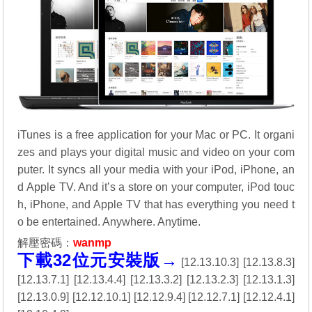
iTunes is a free application for your Mac or PC. It organi
zes and plays your digital music and video on your com
puter. It syncs all your media with your iPod, iPhone, an
d Apple TV. And it’s a store on your computer, iPod touc
h, iPhone, and Apple TV that has everything you need t
o be entertained. Anywhere. Anytime.
解壓密碼：
wanmp
下載32位元安裝版→
[
12.13.10.3
] [
12.13.8.3
]
[
12.13.7.1
] [
12.13.4.4
] [
12.13.3.2
] [
12.13.2.3
] [
12.13.1.3
]
[
12.13.0.9
] [
12.12.10.1
] [
12.12.9.4
] [
12.12.7.1
] [
12.12.4.1
]