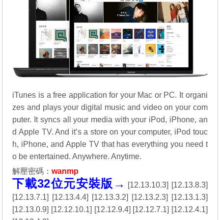
iTunes is a free application for your Mac or PC. It organi
zes and plays your digital music and video on your com
puter. It syncs all your media with your iPod, iPhone, an
d Apple TV. And it’s a store on your computer, iPod touc
h, iPhone, and Apple TV that has everything you need t
o be entertained. Anywhere. Anytime.
解壓密碼：
wanmp
下載32位元安裝版→
[
12.13.10.3
] [
12.13.8.3
]
[
12.13.7.1
] [
12.13.4.4
] [
12.13.3.2
] [
12.13.2.3
] [
12.13.1.3
]
[
12.13.0.9
] [
12.12.10.1
] [
12.12.9.4
] [
12.12.7.1
] [
12.12.4.1
]