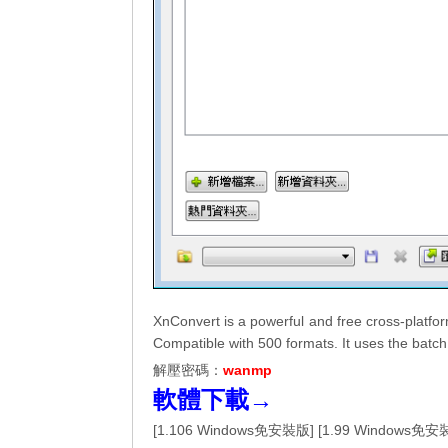
XnConvert is a powerful and free cross-platfo
Compatible with 500 formats. It uses the bat
解壓密碼：
wanmp
軟體下載→
[
1.106 Windows免安裝版
] [
1.99 Windows免