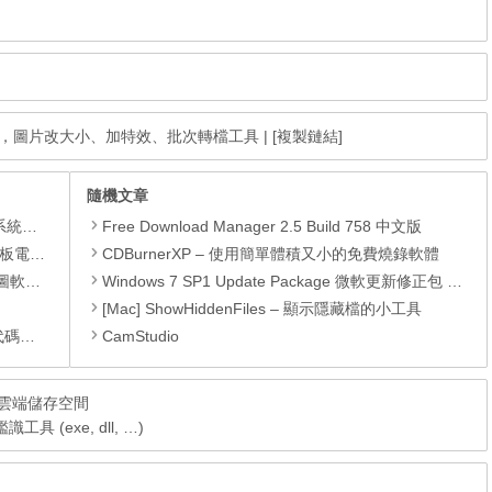
中文免安裝，圖片改大小、加特效、批次轉檔工具
|
[複製鏈結]
隨機文章
理軟體
Free Download Manager 2.5 Build 758 中文版
還原軟體
CDBurnerXP – 使用簡單體積又小的免費燒錄軟體
 安裝版
Windows 7 SP1 Update Package 微軟更新修正包 (2019.02月份)
[Mac] ShowHiddenFiles – 顯示隱藏檔的小工具
編輯器
CamStudio
，掛載雲端儲存空間
具 (exe, dll, …)