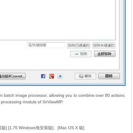
rm batch image processor, allowing you to combine over 80 actions.
ch processing module of XnViewMP.
安裝版
] [
1.75 Windows免安裝版
]、[
Mac OS X 版
]