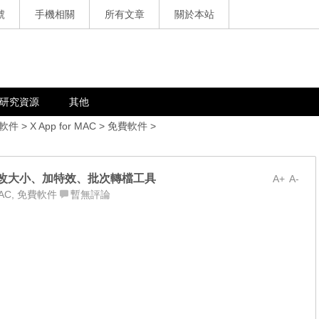
號
手機相關
所有文章
關於本站
研究資源
其他
軟件
>
X App for MAC
>
免費軟件
>
裝，圖片改大小、加特效、批次轉檔工具
A+
A-
MAC
,
免費軟件
暫無評論