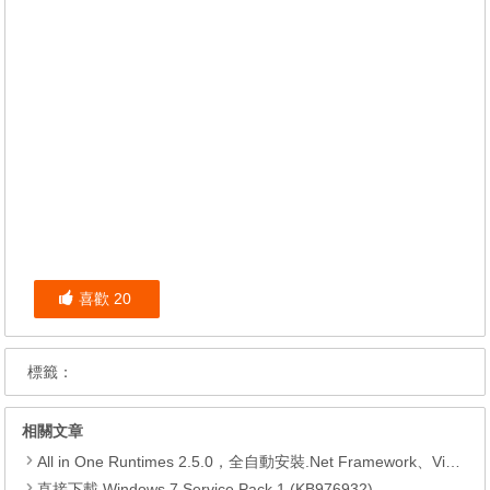
喜歡
20
標籤：
相關文章
All in One Runtimes 2.5.0，全自動安裝.Net Framework、Visual C++、DirectX、Flash Player、JRE
直接下載 Windows 7 Service Pack 1 (KB976932)