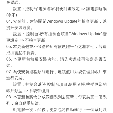
免錯誤。
03.
設置：控制台\電源選項\變更計畫設定 => 讓電腦睡眠
(永不)
04. 安裝前，建議關閉Windows Update的檢查更新，以
提升安裝速度。
04.
設置：控制台\所有控制台項目\Windows Update\變
更設定 => 不檢查更新
05. 本更新包並不保證於所有軟硬體平台之相容性，若造
成損害恕不負責。
06. 本更新包無反安裝功能，請先考慮後再決定是否安
裝。
07. 為使安裝過程順利進行，建議使用系統管理員帳戶來
進行安裝。
07.
設置：控制台\所有控制台項目\使用者帳戶\變更您的
帳戶類型 => 系統管理員
08. 本更新包將會分成四個系列去更新，每安裝完一個系
列，會自動重新啟。
08.
動電腦一次，然後，更新包將自動執行下一個系列以