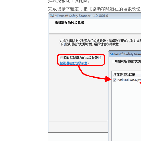
掉以免被此工具刪除。
完成後按下確定，把【協助移除潛在的垃圾軟體