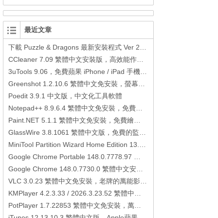
最近文章
下載 Puzzle & Dragons 最新安裝程式 Ver 23.3.2 日本版、港台版… (PAD Radar) (.apk) (.xapk)
CCleaner 7.09 繁體中文安裝版，高效能作業系統清理軟體
3uTools 9.06，免費蘋果 iPhone / iPad 手機平板電腦管理備份還原軟體
Greenshot 1.2.10.6 繁體中文免安裝，螢幕抓圖軟體，1.3.315 安裝版
Poedit 3.9.1 中文版，中文化工具軟體
Notepad++ 8.9.6.4 繁體中文免安裝，免費的代碼編輯器
Paint.NET 5.1.1 繁體中文免安裝，免費繪圖軟體取代微軟小畫家
GlassWire 3.8.1061 繁體中文版，免費的監控電腦連線狀態、網路流量監控/統計工具
MiniTool Partition Wizard Home Edition 13.6，好用的磁碟分割工具
Google Chrome Portable 148.0.7778.97 繁體中文免安裝，Google瀏覽器
Google Chrome 148.0.7730.0 繁體中文安裝版，Google瀏覽器
VLC 3.0.23 繁體中文免安裝，老牌的萬能影片播放軟體免安裝中文版
KMPlayer 4.2.3.33 / 2026.3.23.52 繁體中文免安裝，超強的多媒體播放器
PotPlayer 1.7.22853 繁體中文免安裝，萬能硬解影音播放器
iTunes 12.13.10.3 繁體中文版，Apple蘋果用戶必備軟體