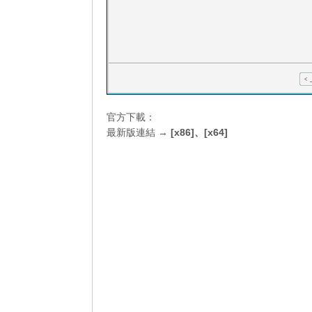
官方下載：
最新版連結 →
[x86]
、
[x64]