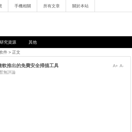
號
手機相關
所有文章
關於本站
研究資源
其他
軟件
> 正文
3001.0，微軟推出的免費安全掃描工具
A+
A-
暫無評論